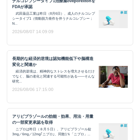
ナルコレプシータイプ1治療薬oveporextonを
FDAが承認
武田薬品工業は昨日（8月6日）、成人のナルコレプ
シータイプ1（情動脱力発作を伴うナルコレプシー；
N...
2026/08/07 14:09:09
長期的な経済的逆境は認知機能低下や脳構造
変化と関連か
経済的逆境は、精神的なストレスを増大させるだけ
でなく、脳の老化と関連する可能性がある——そんな
研究...
2026/08/06 17:15:00
アリピプラゾールの効能・効果、用法・用量
の一部変更承認を取得
ニプロは昨日（８月５日）、アリピプラゾール錠
3mg／6mg／12mg｢ニプロ｣、同散1％「ニプロ」...