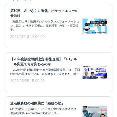
第10回 AIでさらに進化、ポケットエコーの
最前線
〔編集部より〕医療デジタルトランスフォーメーショ
ン（DX）の推進を背景に、仮想現実（VR）・拡張現
実...
2026/07/13 12:00:00
【26年度診療報酬改定 特別企画】「G1」ル
ール変更で何が変わるのか
2026年4月1日に施行された薬価制度改革では、長期
収載品の薬価適正化ルールが大きく見直された。従...
2026/06/25 15:00:25
過活動膀胱の治療薬に「継続の壁」
研究の背景：患者にとって治療を継続する価値とは
過活動膀胱（overactive bladder；O...