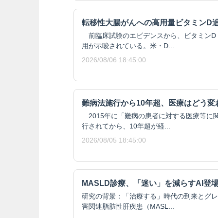
転移性大腸がんへの高用量ビタミンD
前臨床試験のエビデンスから、ビタミンD
用が示唆されている。米・D...
2026/08/06 18:45:00
難病法施行から10年超、医療はどう変
2015年に「難病の患者に対する医療等に
行されてから、10年超が経...
2026/08/05 18:45:00
MASLD診療、「迷い」を減らすAI登
研究の背景：「治療する」時代の到来とグレ
害関連脂肪性肝疾患（MASL...