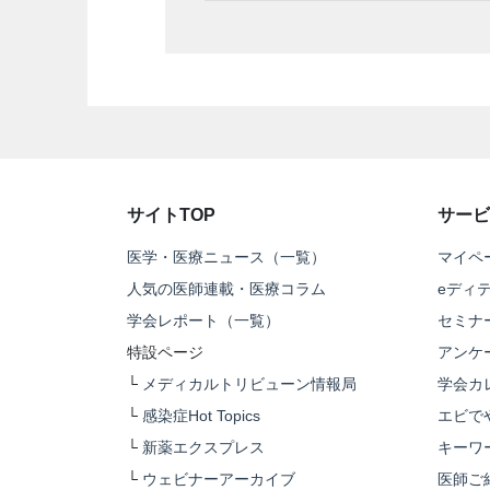
サイトTOP
サービ
医学・医療ニュース（一覧）
マイペ
人気の医師連載・医療コラム
eディ
学会レポート（一覧）
セミナ
特設ページ
アンケ
└
メディカルトリビューン情報局
学会カ
└
感染症Hot Topics
エビで
└
新薬エクスプレス
キーワ
└
ウェビナーアーカイブ
医師ご