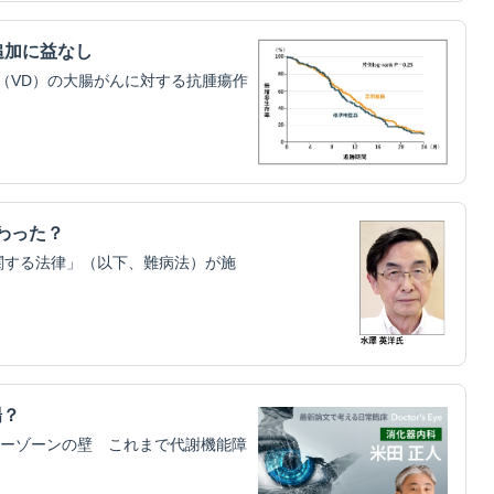
追加に益なし
（VD）の大腸がんに対する抗腫瘍作
わった？
関する法律」（以下、難病法）が施
場？
ーゾーンの壁 これまで代謝機能障