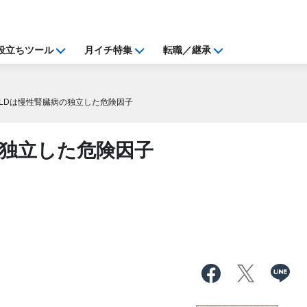
役立ちツール
月イチ特集
転職／継承
FLDは慢性腎臓病の独立した危険因子
の独立した危険因子