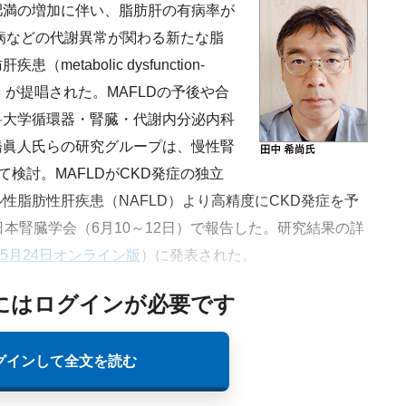
肥満の増加に伴い、脂肪肝の有病率が
尿病などの代謝異常が関わる新たな脂
tabolic dysfunction-
）が提唱された。MAFLDの予後や合
科大学循環器・腎臓・代謝内分泌内科
橋眞人氏らの研究グループは、慢性腎
て検討。MAFLDがCKD発症の独立
性脂肪性肝疾患（NAFLD）より高精度にCKD発症を予
本腎臓学会（6月10～12日）で報告した。研究結果の詳
年5月24日オンライン版
）に
発表された。
にはログインが必要です
グインして全文を読む