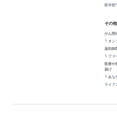
医学部
その他
がん関
└
オン
薬剤師
└
ファ
医療や
届け
└
あな
ライフ