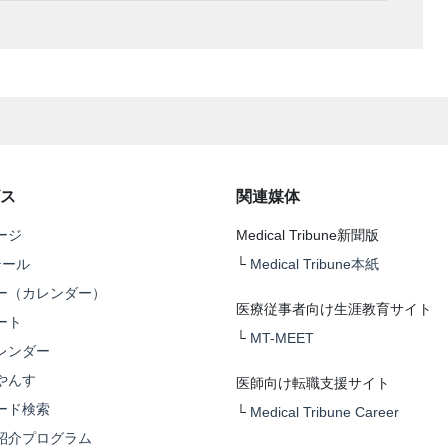
ス
関連媒体
ージ
Medical Tribune新聞版
テール
└
Medical Tribune本紙
ー（カレンダー）
医療従事者向け生涯教育サイト
ート
└
MT-MEET
レンダー
やんす
医師向け転職支援サイト
ード検索
└
Medical Tribune Career
紹介プログラム