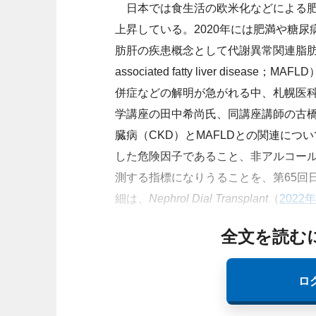
日本では
食生活の欧米化などによる
上昇している。2020年には肥満や糖
肪肝の疾患概念として代謝異常関連脂肪肝疾患（me
associated fatty liver disease；
MAFLD
併症などの解明が急がれる中、札幌医
学講座の田中希尚氏、同講座講師の古
臓病（CKD）とMAFLDとの関連につい
した危険因子であること、非アルコール
測する指標になりうることを、第65回日
細は、
Nephrol Dial Transplant
（
2022
全文を読む
ロ