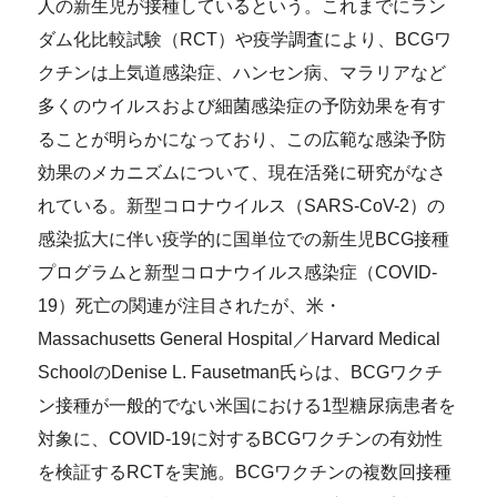
人の新生児が接種しているという。これまでにラン
ダム化比較試験（RCT）や疫学調査により、BCGワ
クチンは上気道感染症、ハンセン病、マラリアなど
多くのウイルスおよび細菌感染症の予防効果を有す
ることが明らかになっており、この広範な感染予防
効果のメカニズムについて、現在活発に研究がなさ
れている。新型コロナウイルス（SARS-CoV-2）の
感染拡大に伴い疫学的に国単位での新生児BCG接種
プログラムと新型コロナウイルス感染症（COVID-
19）死亡の関連が注目されたが、米・
Massachusetts General Hospital／Harvard Medical
SchoolのDenise L. Fausetman氏らは、BCGワクチ
ン接種が一般的でない米国における1型糖尿病患者を
対象に、COVID-19に対するBCGワクチンの有効性
を検証するRCTを実施。BCGワクチンの複数回接種