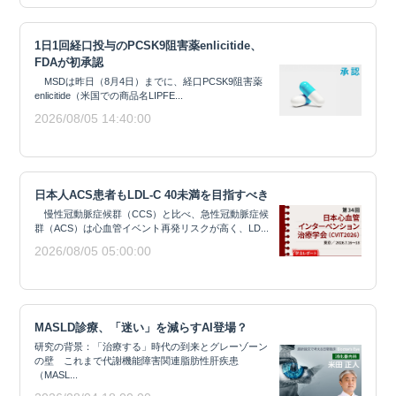
1日1回経口投与のPCSK9阻害薬enlicitide、
FDAが初承認
MSDは昨日（8月4日）までに、経口PCSK9阻害薬
enlicitide（米国での商品名LIPFE...
2026/08/05 14:40:00
日本人ACS患者もLDL-C 40未満を目指すべき
慢性冠動脈症候群（CCS）と比べ、急性冠動脈症候
群（ACS）は心血管イベント再発リスクが高く、LD...
2026/08/05 05:00:00
MASLD診療、「迷い」を減らすAI登場？
研究の背景：「治療する」時代の到来とグレーゾーン
の壁 これまで代謝機能障害関連脂肪性肝疾患
（MASL...