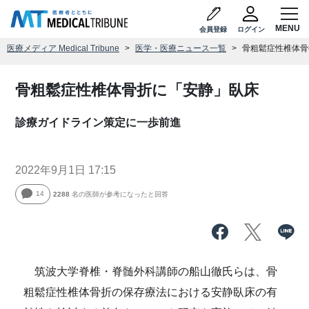
会員登録
ログイン
医療メディア Medical Tribune
医学・医療ニュース一覧
骨粗鬆症性椎体骨
骨粗鬆症性椎体骨折に「安静」臥床
診療ガイドライン策定に一歩前進
2022年9月1日 17:15
14
2288
名の医師が参考になったと回答
筑波大学脊椎・脊髄外科講師の船山徹氏らは、骨
粗鬆症性椎体骨折の保存療法における安静臥床の有