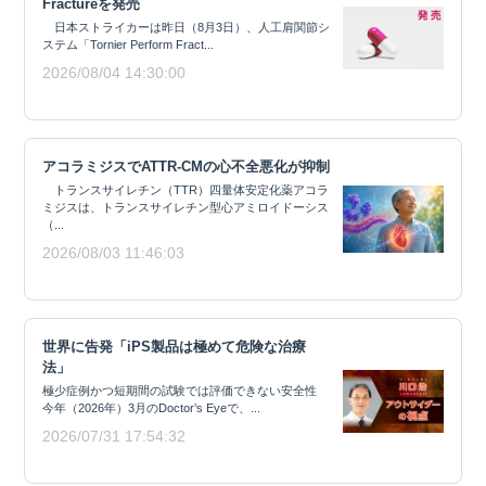
Fractureを発売
日本ストライカーは昨日（8月3日）、人工肩関節シ
ステム「Tornier Perform Fract...
2026/08/04 14:30:00
アコラミジスでATTR-CMの心不全悪化が抑制
トランスサイレチン（TTR）四量体安定化薬アコラ
ミジスは、トランスサイレチン型心アミロイドーシス
（...
2026/08/03 11:46:03
世界に告発「iPS製品は極めて危険な治療
法」
極少症例かつ短期間の試験では評価できない安全性
今年（2026年）3月のDoctor’s Eyeで、...
2026/07/31 17:54:32