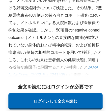
は、メトホルミンの有効性を検討する観察研究にお
ける残留交絡因子について検証した。その結果、2型
糖尿病患者40万例超の後ろ向きコホート研究におい
ては、メトホルミンによる入院日数および医療費の
抑制効果を確認。しかし、50項目のnegative control
outcome（メトホルミンとの直接的な関連が確立さ
れていない身体的および精神的転帰）および前糖尿
病患者8万例超の相補的コホートを用いて検証したと
ころ、これらの効果は患者個人の健康状態に関連す
る残留交絡因子に起因することが判明したと
JAMA
Netw Open
（2022; 5: e2241505
）に発表した。
全文を読むにはログインが必要です
ログインして全文を読む