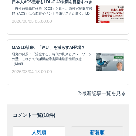
日本人ACS患者もLDL-C 40未満を目指すべき
慢性冠動脈症候群（CCS）と比べ、急性冠動脈症候
群（ACS）は心血管イベント再発リスクが高く、LD...
2026/08/05 05:00:00
MASLD診療、「迷い」を減らすAI登場？
研究の背景：「治療する」時代の到来とグレーゾーン
の壁 これまで代謝機能障害関連脂肪性肝疾患
（MASL...
2026/08/04 18:00:00
最新記事一覧を見る
コメント一覧(
18
件)
人気順
新着順