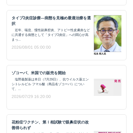
タイプ2炎症診療―病態を見極め最適治療を選
択
近年、喘息、慢性副鼻腔炎、アトピー性皮膚炎など
に共通する病態として「タイプ2炎症」への関心が高
まっ...
2026/08/01 05:00:00
ゾコーバ、米国での販売を開始
塩野義製薬は本日（7月29日）、抗ウイルス薬エン
シトレルビル フマル酸（商品名ゾコーバ）につい
て、...
2026/07/29 16:20:00
花粉症ワクチン、第Ⅰ相試験で眼鼻症状の改
善得られず