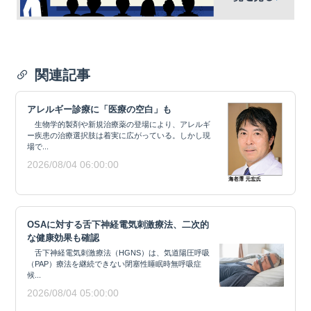
関連記事
アレルギー診療に「医療の空白」も
生物学的製剤や新規治療薬の登場により、アレルギ
ー疾患の治療選択肢は着実に広がっている。しかし現
場で...
2026/08/04 06:00:00
OSAに対する舌下神経電気刺激療法、二次的
な健康効果も確認
舌下神経電気刺激療法（HGNS）は、気道陽圧呼吸
（PAP）療法を継続できない閉塞性睡眠時無呼吸症
候...
2026/08/04 05:00:00