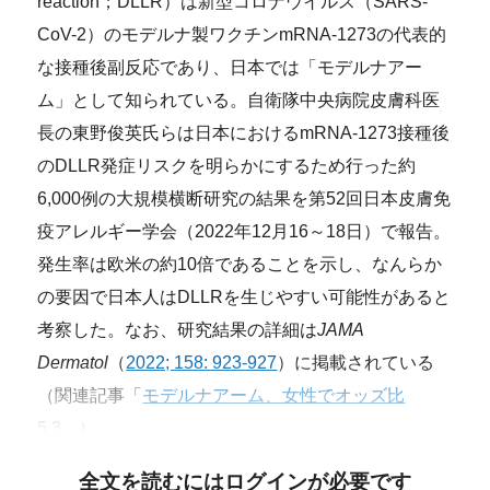
reaction；DLLR）は新型コロナウイルス（SARS-
CoV-2）のモデルナ製ワクチンmRNA-1273の代表的
な接種後副反応であり、日本では「モデルナアー
ム」として知られている。自衛隊中央病院皮膚科医
長の東野俊英氏らは日本におけるmRNA-1273接種後
のDLLR発症リスクを明らかにするため行った約
6,000例の大規模横断研究の結果を第52回日本皮膚免
疫アレルギー学会（2022年12月16～18日）で報告。
発生率は欧米の約10倍であることを示し、なんらか
の要因で日本人はDLLRを生じやすい可能性があると
考察した。なお、研究結果の詳細は
JAMA
Dermatol
（
2022; 158: 923-927
）に掲載されている
（関連記事「
モデルナアーム、女性でオッズ比
5.3
」）。
全文を読むにはログインが必要です