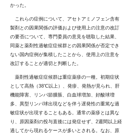
かった。
これらの症例について、アセトアミノフェン含有
製剤との因果関係の評価および使用上の注意の改訂
の要否について、専門委員の意見を聴取した結果、
同薬と薬剤性過敏症症候群との因果関係が否定でき
ない国内症例が集積したことから、使用上の注意を
改訂することが適切と判断した。
薬剤性過敏症症候群は重症薬疹の一種。初期症状
として高熱（38℃以上）、発疹、発熱が見られ、肝
機能障害、リンパ節腫脹、白血球増加、好酸球増
多、異型リンパ球出現などを伴う遅発性の重篤な過
敏症状が出現することもある。通常の薬疹とは異な
り、原因薬剤の投与直後には発症せず、2週間以上経
過してから現れるケースが多いとされる。なお、原