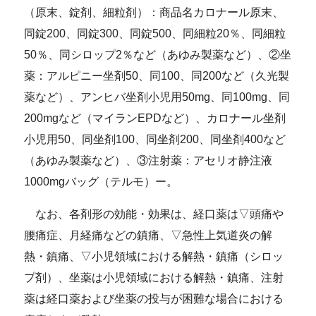
（原末、錠剤、細粒剤）：商品名カロナール原末、
同錠200、同錠300、同錠500、同細粒20％、同細粒
50％、同シロップ2％など（あゆみ製薬など）、②坐
薬：アルピニー坐剤50、同100、同200など（久光製
薬など）、アンヒバ坐剤小児用50mg、同100mg、同
200mgなど（マイランEPDなど）、カロナール坐剤
小児用50、同坐剤100、同坐剤200、同坐剤400など
（あゆみ製薬など）、③注射薬：アセリオ静注液
1000mgバッグ（テルモ）ー。
なお、各剤形の効能・効果は、経口薬は▽頭痛や
腰痛症、月経痛などの鎮痛、▽急性上気道炎の解
熱・鎮痛、▽小児領域における解熱・鎮痛（シロッ
プ剤）、坐薬は小児領域における解熱・鎮痛、注射
薬は経口薬および坐薬の投与が困難な場合における