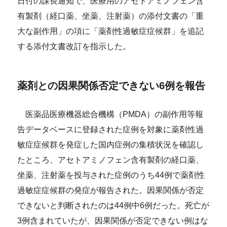
日付の課長通知で、医療用のアセトアミノフェン含
有製剤（経口薬、坐薬、注射薬）の添付文書の「重
大な副作用」の項に「薬剤性過敏症症候群」を追記
する添付文書改訂を指示した。
薬剤との因果関係否定できない6例を報告
医薬品医療機器総合機構（PMDA）の副作用等報
告データベースに登録された症例を対象に薬剤性過
敏症症候群を発症した国内症例の集積状況を確認し
たところ、アセトアミノフェン含有製剤の経口薬、
坐薬、注射薬を投与された症例のうち44例で薬剤性
過敏症症候群の発症が報告された。因果関係が否定
できないと判断されたのは44例中6例だった。死亡が
3例含まれていたが、因果関係が否定できない例はな