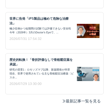
世界に告発「iPS製品は極めて危険な治療
法」
極少症例かつ短期間の試験では評価できない安全性
今年（2026年）3月のDoctor’s Eyeで、...
2026/07/31 17:54:32
歴史的転換！「骨折評価なしで骨粗鬆症薬を
承認」
研究の背景1：ロモソズマブ以降、新薬開発が停滞
現在、世界で使用されている主な骨粗鬆症治療薬〔ビ
スホ...
2026/07/29 13:30:00
最新記事一覧を見る