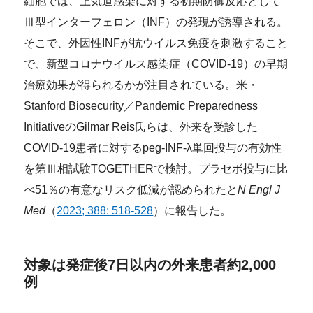
細胞では、上気道感染に対する初期防御反応として
Ⅲ型インターフェロン（INF）の発現が誘導される。
そこで、外因性INFが抗ウイルス免疫を刺激すること
で、新型コロナウイルス感染症（COVID-19）の早期
治療効果が得られるかが注目されている。米・
Stanford Biosecurity／Pandemic Preparedness
InitiativeのGilmar Reis氏らは、外来を受診した
COVID-19患者に対するpeg-INF-λ単回投与の有効性
を第Ⅲ相試験TOGETHERで検討。プラセボ投与に比
べ51％の有意なリスク低減が認められたと
N Engl J
Med
（
2023; 388: 518-528
）に報告した。
対象は発症後7日以内の外来患者約2,000
例