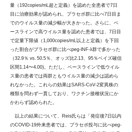
量（192copies/mL超と定義）を認めた全患者で7日
目に治療効果が認められ、プラセボ群に比べ7日目ま
でのウイルス量の減少幅が大きかった。さらに、ベ
ースラインで高ウイルス量を認めた患者では、7日目
で定量下限値（1,000copies/mL以上と定義）を下回
った割合がプラセボ群に比べpeg-INF-λ群で多かった
（32.9％ vs. 50.5％、オッズ比2.13、95％ベイズ確信
区間1.14〜4.00)。ただし、ベースラインで低ウイル
ス量の患者では両群ともウイルス量の減少は認めら
れなかった。これらの効果はSARS-CoV-2変異株の
種類を問わず一貫しており、ワクチン接種状況にか
かわらず認められた。
以上の結果について、Reis氏らは「発症後7日以内
のCOVID-19外来患者では、プラセボ投与に比べpeg-