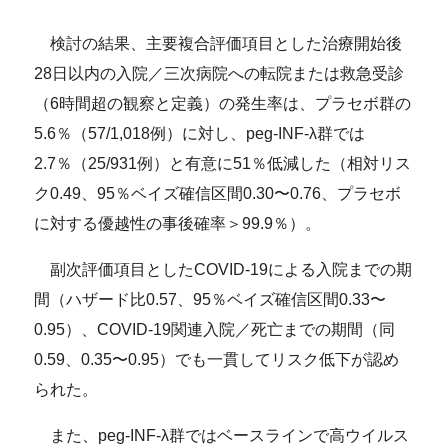
検討の結果、主要複合評価項目とした治療開始後
28日以内の入院／三次病院への転院または救急受診
（6時間超の観察と定義）の発生率は、プラセボ群の
5.6％（57/1,018例）に対し、peg-INF-λ群では
2.7％（25/931例）と有意に51％低減した（相対リス
ク0.49、95％ベイズ確信区間0.30〜0.76、プラセボ
に対する優越性の事後確率＞99.9％）。
副次評価項目としたCOVID-19による入院までの期
間（ハザード比0.57、95％ベイズ確信区間0.33〜
0.95）、COVID-19関連入院／死亡までの期間（同
0.59、0.35〜0.95）でも一貫してリスク低下が認め
られた。
また、peg-INF-λ群ではベースラインで高ウイルス