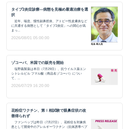
タイプ2炎症診療―病態を見極め最適治療を選
択
近年、喘息、慢性副鼻腔炎、アトピー性皮膚炎など
に共通する病態として「タイプ2炎症」への関心が高
まっ...
2026/08/01 05:00:00
ゾコーバ、米国での販売を開始
塩野義製薬は本日（7月29日）、抗ウイルス薬エン
シトレルビル フマル酸（商品名ゾコーバ）につい
て、...
2026/07/29 16:20:00
花粉症ワクチン、第Ⅰ相試験で眼鼻症状の改
善得られず
ファンペップは昨日（7月27日）、花粉症を対象疾
患として開発中のアレルギーワクチン（抗体誘導ペプ