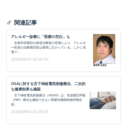
関連記事
アレルギー診療に「医療の空白」も
生物学的製剤や新規治療薬の登場により、アレルギ
ー疾患の治療選択肢は着実に広がっている。しかし現
場で...
2026/08/04 06:00:00
OSAに対する舌下神経電気刺激療法、二次的
な健康効果も確認
舌下神経電気刺激療法（HGNS）は、気道陽圧呼吸
（PAP）療法を継続できない閉塞性睡眠時無呼吸症
候...
2026/08/04 05:00:00