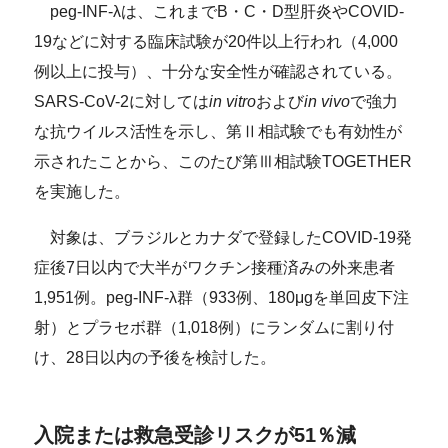
peg-INF-λは、これまでB・C・D型肝炎やCOVID-
19などに対する臨床試験が20件以上行われ（4,000
例以上に投与）、十分な安全性が確認されている。
SARS-CoV-2に対しては
in vitro
および
in vivo
で強力
な抗ウイルス活性を示し、第Ⅱ相試験でも有効性が
示されたことから、このたび第Ⅲ相試験TOGETHER
を実施した。
対象は、ブラジルとカナダで登録したCOVID-19発
症後7日以内で大半がワクチン接種済みの外来患者
1,951例。peg-INF-λ群（933例、180μgを単回皮下注
射）とプラセボ群（1,018例）にランダムに割り付
け、28日以内の予後を検討した。
入院または救急受診リスクが51％減