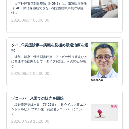
舌下神経電気刺激療法（HGNS）は、気道陽圧呼吸
（PAP）療法を継続できない閉塞性睡眠時無呼吸症
候...
2026/08/04 05:00:00
タイプ2炎症診療―病態を見極め最適治療を選
択
近年、喘息、慢性副鼻腔炎、アトピー性皮膚炎など
に共通する病態として「タイプ2炎症」への関心が高
まっ...
2026/08/01 05:00:00
ゾコーバ、米国での販売を開始
塩野義製薬は本日（7月29日）、抗ウイルス薬エン
シトレルビル フマル酸（商品名ゾコーバ）につい
て、...
2026/07/29 16:20:00