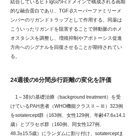
結合しているヒトIgGのFcドメインで構成される画期
的な融合蛋白であり、TGF-βスーパーファミリーメ
ンバーのリガンドトラップとして作用する。同薬は
こういったリガンドを阻害することで肺動脈のホメ
オスタシスを調整し、増殖抑制やアポトーシス促進
方向へのシグナルを回復させることが期待されてい
る。
24週後の6分間歩行距離の変化を評価
1～3剤の基礎治療（background treatment）を受
けているPAH患者（WHO機能クラスⅡ～Ⅲ）323例
をsotatercept群（163例、女性129例、年齢47.6±14.1
歳）とプラセボ群（160例、同女性127例、
48.3±15.5歳）にランダムに割り付け、sotaterceptま