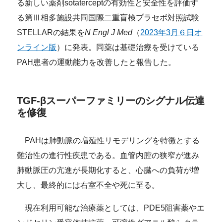
る新しい薬剤sotaterceptの有効性と安全性を評価す
る第Ⅲ相多施設共同国際二重盲検プラセボ対照試験
STELLARの結果を
N Engl J Med
（
2023年3月６日オ
ンライン版
）に発表。同薬は基礎治療を受けている
PAH患者の運動能力を改善したと報告した。
TGF-βスーパーファミリーのシグナル伝達
を修復
PAHは肺動脈の増殖性リモデリングを特徴とする
難治性の進行性疾患である。血管内腔の狭窄が進み
肺動脈圧の亢進が長期化すると、心臓への負荷が増
大し、最終的には右室不全や死に至る。
現在利用可能な治療薬としては、PDE5阻害薬やエ