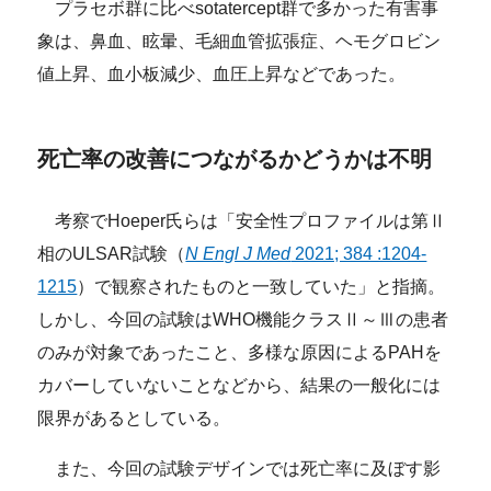
プラセボ群に比べsotatercept群で多かった有害事
象は、鼻血、眩暈、毛細血管拡張症、ヘモグロビン
値上昇、血小板減少、血圧上昇などであった。
死亡率の改善につながるかどうかは不明
考察でHoeper氏らは「安全性プロファイルは第Ⅱ
相のULSAR試験（
N Engl J Med
2021; 384 :1204-
1215
）で観察されたものと一致していた」と指摘。
しかし、今回の試験はWHO機能クラスⅡ～Ⅲの患者
のみが対象であったこと、多様な原因によるPAHを
カバーしていないことなどから、結果の一般化には
限界があるとしている。
また、今回の試験デザインでは死亡率に及ぼす影