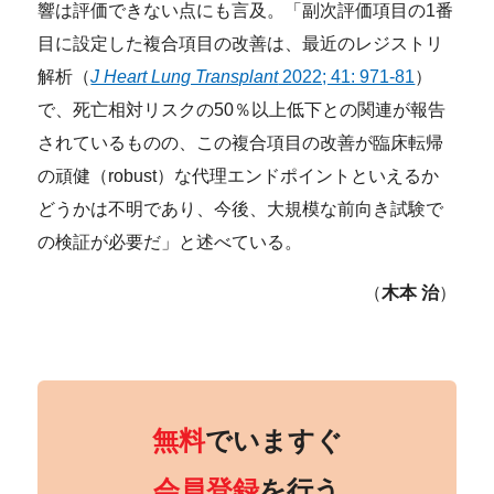
響は評価できない点にも言及。「副次評価項目の1番
目に設定した複合項目の改善は、最近のレジストリ
解析（
J Heart Lung Transplant
2022; 41: 971-81
）
で、死亡相対リスクの50％以上低下との関連が報告
されているものの、この複合項目の改善が臨床転帰
の頑健（robust）な代理エンドポイントといえるか
どうかは不明であり、今後、大規模な前向き試験で
の検証が必要だ」と述べている。
（
木本 治
）
無料
でいますぐ
会員登録
を行う