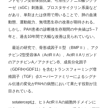
ンドセリン受容体拮抗薬、可溶性グアニル酸シクラ
ーゼ（sGC）刺激薬、プロスタサイクリン系薬など
があり、単剤または併用で用いることで、肺の血液
動態、運動能力、無増悪生存の改善が期待される。
しかし、PAH患者の診断後生存期間の中央値は5～7
年と、過去10年間で大幅な改善は見られていない。
最近の研究で、骨形成因子Ⅱ型 （BMPⅡ）、アク
チビン2型受容体A（ActRⅡA）、ActRⅡAリガンド
のアクチビンA／アクチビンB、成長分化因子
（GDF8やGDF11）を含むトランスフォーミング増
殖因子（TGF）-βスーパーファミリーによるシグナ
ル伝達の変化がPAHの病態において果たす役割が注
目されている。
sotaterceptは、ヒトActRⅡAの細胞外ドメインに