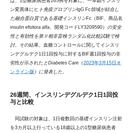
は
、1型糖尿病患者265例を対象に、一本鎖インスリ
ン変異体にヒ
ト免疫グロブリン
IgG Fc
領域が結合し
た融合蛋白質である基礎インスリン
Fc（BIF、商品名
insulin efsitora alfa、開発コードLY3209590）
の安全
性と有効性を第Ⅱ相非盲検ランダム化比較試験で検
討。
その結果、血糖コントロールに関してインスリ
ンデグルデク1日1回投与に対するBIF週1回投与の非
劣性が示された
と
Diabetes Care
（
2023年3月15日オ
ン
ライン版
）に発表した。
26週間、インスリンデグルデク1日1回投
与と比較
同試験の対象は、1日複数回の基礎インスリン注射
を3カ月以上行っている18歳以上の1型糖尿病患者