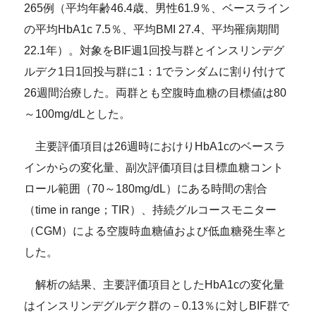
265例（平均年齢46.4歳、男性61.9％、ベースライン
の平均HbA1c 7.5％、平均BMI 27.4、平均罹病期間
22.1年）。対象をBIF週1回投与群とインスリンデグ
ルデク1日1回投与群に1：1でランダムに割り付けて
26週間治療した。両群とも空腹時血糖の目標値は80
～100mg/dLとした。
主要評価項目は26週時におけりHbA1cのベースラ
インからの変化量、副次評価項目は目標血糖コント
ロール範囲（70～180mg/dL）にある時間の割合
（time in range；TIR）、持続グルコースモニター
（CGM）による空腹時血糖値および低血糖発生率と
した。
解析の結果、主要評価項目としたHbA1cの変化量
はインスリンデグルデク群の－0.13％に対しBIF群で