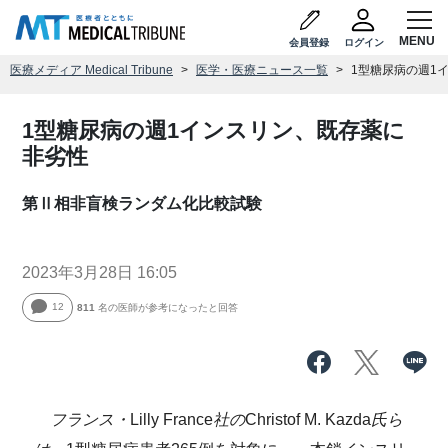
会員登録
ログイン
医療メディア Medical Tribune
医学・医療ニュース一覧
1型糖尿病の週1
1型糖尿病の週1インスリン、既存薬に
非劣性
第Ⅱ相非盲検ランダム化比較試験
2023年3月28日 16:05
12
811
名の医師が参考になったと回答
フランス・
Lilly France
社の
Christof M. Kazda
氏ら