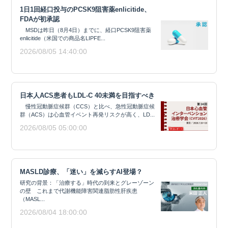
1日1回経口投与のPCSK9阻害薬enlicitide、
FDAが初承認
MSDは昨日（8月4日）までに、経口PCSK9阻害薬
enlicitide（米国での商品名LIPFE...
2026/08/05 14:40:00
日本人ACS患者もLDL-C 40未満を目指すべき
慢性冠動脈症候群（CCS）と比べ、急性冠動脈症候
群（ACS）は心血管イベント再発リスクが高く、LD...
2026/08/05 05:00:00
MASLD診療、「迷い」を減らすAI登場？
研究の背景：「治療する」時代の到来とグレーゾーン
の壁 これまで代謝機能障害関連脂肪性肝疾患
（MASL...
2026/08/04 18:00:00