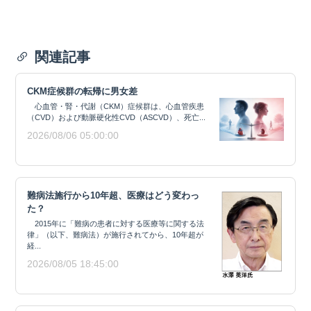
関連記事
CKM症候群の転帰に男女差
心血管・腎・代謝（CKM）症候群は、心血管疾患
（CVD）および動脈硬化性CVD（ASCVD）、死亡...
2026/08/06 05:00:00
難病法施行から10年超、医療はどう変わっ
た？
2015年に「難病の患者に対する医療等に関する法
律」（以下、難病法）が施行されてから、10年超が
経...
2026/08/05 18:45:00