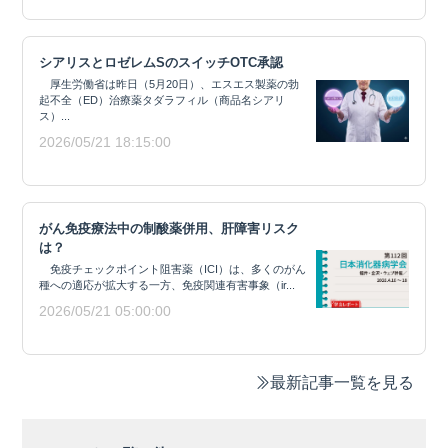
シアリスとロゼレムSのスイッチOTC承認
厚生労働省は昨日（5月20日）、エスエス製薬の勃
起不全（ED）治療薬タダラフィル（商品名シアリ
ス）...
2026/05/21 18:15:00
がん免疫療法中の制酸薬併用、肝障害リスク
は？
免疫チェックポイント阻害薬（ICI）は、多くのがん
種への適応が拡大する一方、免疫関連有害事象（ir...
2026/05/21 05:00:00
最新記事一覧を見る