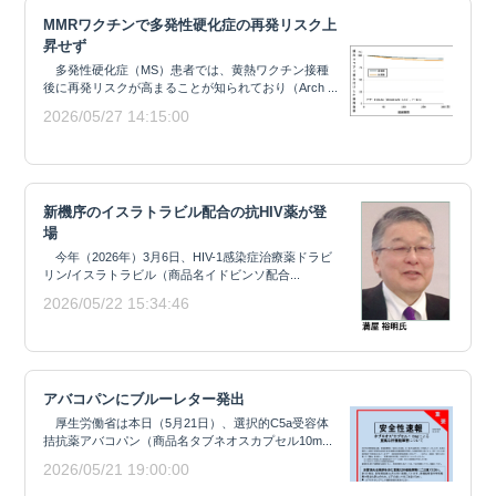
MMRワクチンで多発性硬化症の再発リスク上
昇せず
多発性硬化症（MS）患者では、黄熱ワクチン接種
後に再発リスクが高まることが知られており（Arch ...
2026/05/27 14:15:00
新機序のイスラトラビル配合の抗HIV薬が登
場
今年（2026年）3月6日、HIV-1感染症治療薬ドラビ
リン/イスラトラビル（商品名イドビンソ配合...
2026/05/22 15:34:46
アバコパンにブルーレター発出
厚生労働省は本日（5月21日）、選択的C5a受容体
拮抗薬アバコパン（商品名タブネオスカプセル10m...
2026/05/21 19:00:00