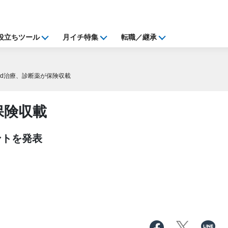
役立ちツール
月イチ特集
転職／継承
DXd治療、診断薬が保険収載
保険収載
ントを発表