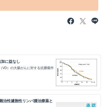
追加に益なし
（VD）の大腸がんに対する抗腫瘍作
・難治性濾胞性リンパ腫治療薬と