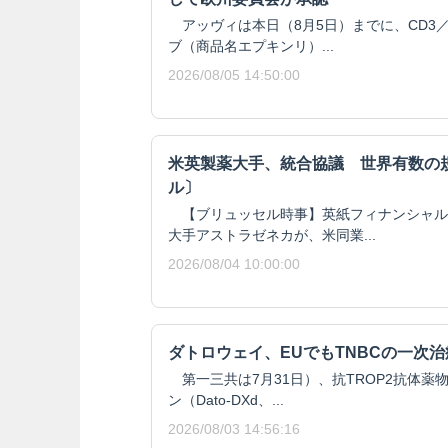
アッヴィは本日（8月5日）までに、CD3／
ブ（商品名エプキンリ）...
2026/08/05 14:50:00
米英製薬大手、統合協議 世界有数の
ル〕
【ブリュッセル時事】英紙フィナンシャル
大手アストラゼネカが、米同業...
2026/08/04 10:00:00
ダトロウェイ、EUでもTNBCの一次
第一三共は7月31日）、抗TROP2抗体薬
ン（Dato-DXd、...
2026/08/03 14:56:16