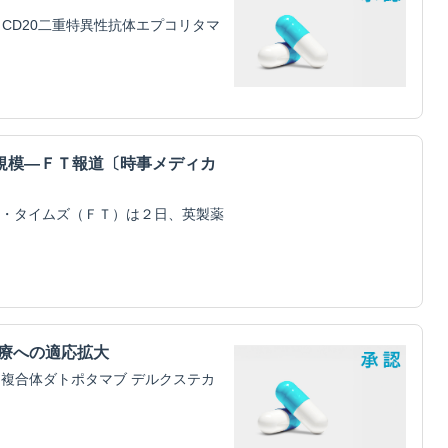
CD20二重特異性抗体エプコリタマ
規模―ＦＴ報道〔時事メディカ
・タイムズ（ＦＴ）は２日、英製薬
治療への適応拡大
物複合体ダトポタマブ デルクステカ