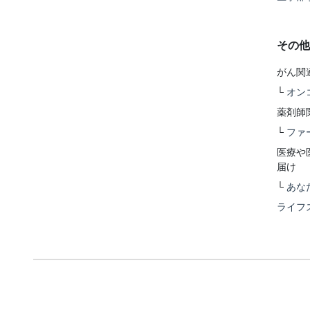
その他
がん関
└
オン
薬剤師
└
ファ
医療や
届け
└
あな
ライフ