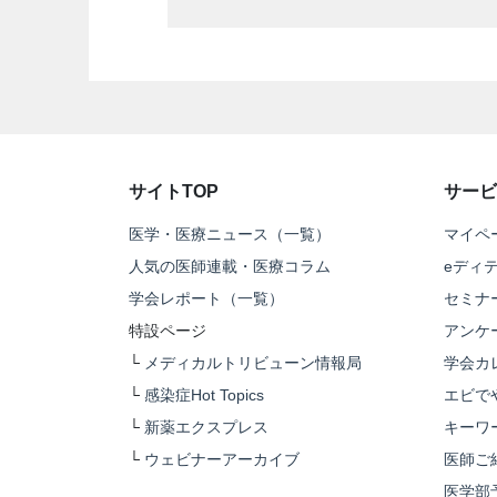
サイトTOP
サービ
医学・医療ニュース（一覧）
マイペ
人気の医師連載・医療コラム
eディ
学会レポート（一覧）
セミナ
特設ページ
アンケ
└
メディカルトリビューン情報局
学会カ
└
感染症Hot Topics
エビで
└
新薬エクスプレス
キーワ
└
ウェビナーアーカイブ
医師ご
医学部