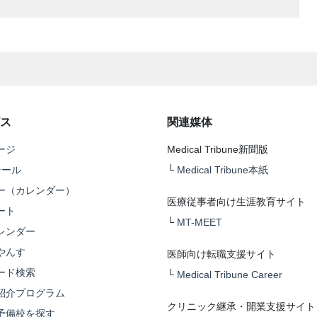
ス
関連媒体
ージ
Medical Tribune新聞版
テール
└
Medical Tribune本紙
ー（カレンダー）
医療従事者向け生涯教育サイト
ート
└
MT-MEET
レンダー
やんす
医師向け転職支援サイト
ード検索
└
Medical Tribune Career
紹介プログラム
クリニック継承・開業支援サイト
予備校を探す