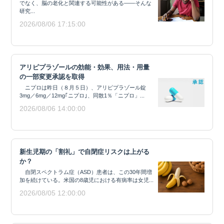
でなく、脳の老化と関連する可能性がある——そんな
研究...
2026/08/06 17:15:00
アリピプラゾールの効能・効果、用法・用量
の一部変更承認を取得
ニプロは昨日（８月５日）、アリピプラゾール錠
3mg／6mg／12mg｢ニプロ｣、同散1％「ニプロ」...
2026/08/06 14:00:00
新生児期の「割礼」で自閉症リスクは上がる
か？
自閉スペクトラム症（ASD）患者は、この30年間増
加を続けている。米国の8歳児における有病率は女児...
2026/08/05 12:00:00