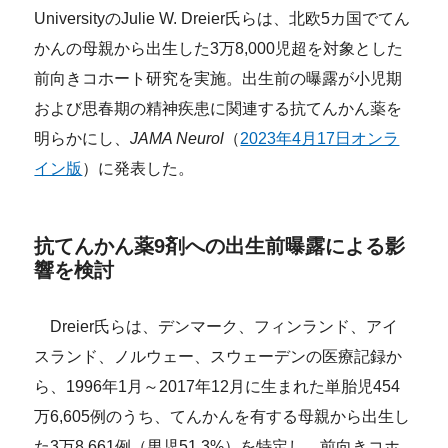
UniversityのJulie W. Dreier氏らは、北欧5カ国でてん
かんの母親から出生した3万8,000児超を対象とした
前向きコホート研究を実施。出生前の曝露が小児期
および思春期の精神疾患に関連する抗てんかん薬を
明らかにし、
JAMA Neurol
（
2023年4月17日オンラ
イン版
）に発表した。
抗てんかん薬9剤への出生前曝露による影
響を検討
Dreier氏らは、デンマーク、フィンランド、アイ
スランド、ノルウェー、スウェーデンの医療記録か
ら、1996年1月～2017年12月に生まれた単胎児454
万6,605例のうち、てんかんを有する母親から出生し
た3万8,661例（男児51.3%）を特定し、前向きコホ