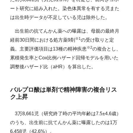
ート研究に組み入れた。染色体異常を有する児また
は出生時データが不足している児は除外した。
出生前の抗てんかん薬への曝露は、母親の最終月
※1
経前30日間における処方薬9剤
の受け取りと定
※2
義。主要評価項目は13種の精神疾患
の複合とし、
累積発生率とCox比例ハザード回帰モデルを用いた
調整後ハザード比（aHR）を算出した。
バルプロ酸は単剤で精神障害の複合リス
ク上昇
3万8,661児（研究終了時の平均年齢は7.5±4.6歳）
のうち、出生前に抗てんかん薬に曝露したのは1万
6,458児（42.6%）。