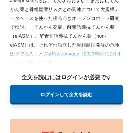
Josephson氏らは、てんかんおよび／または抗てん
かん薬と骨粗鬆症リスクとの関連について大規模デ
ータベースを使った後ろ向きオープンコホート研究
で検討。「てんかん発症、酵素誘導抗てんかん薬
（eiASＭ）、酵素非誘導抗てんかん薬（non-
eiASM）は、それぞれ独立した骨粗鬆症発症の危険
因子である」と
JAMA Neurology
（2023年6月12日オ
ンライン版
）に報告した。
全文を読むにはログインが必要です
ログインして全文を読む