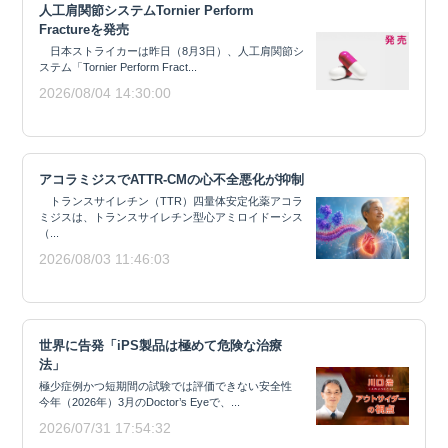
人工肩関節システムTornier Perform
Fractureを発売
日本ストライカーは昨日（8月3日）、人工肩関節シ
ステム「Tornier Perform Fract...
2026/08/04 14:30:00
アコラミジスでATTR-CMの心不全悪化が抑制
トランスサイレチン（TTR）四量体安定化薬アコラ
ミジスは、トランスサイレチン型心アミロイドーシス
（...
2026/08/03 11:46:03
世界に告発「iPS製品は極めて危険な治療
法」
極少症例かつ短期間の試験では評価できない安全性
今年（2026年）3月のDoctor’s Eyeで、...
2026/07/31 17:54:32