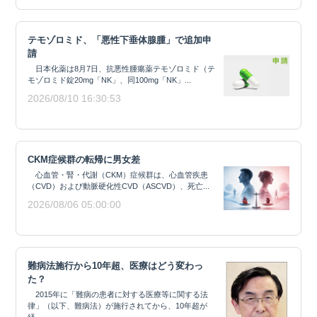
テモゾロミド、「悪性下垂体腺腫」で追加申
請
日本化薬は8月7日、抗悪性腫瘍薬テモゾロミド（テ
モゾロミド錠20mg「NK」、同100mg「NK」...
2026/08/10 16:30:53
CKM症候群の転帰に男女差
心血管・腎・代謝（CKM）症候群は、心血管疾患
（CVD）および動脈硬化性CVD（ASCVD）、死亡...
2026/08/06 05:00:00
難病法施行から10年超、医療はどう変わっ
た？
2015年に「難病の患者に対する医療等に関する法
律」（以下、難病法）が施行されてから、10年超が