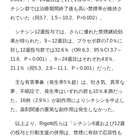
チシン群では治療期間終了後も高い禁煙率が維持さ
れていた（同3.7、1.5～10.2、P=0.002）。
シチシン12週投与では、さらに優れた禁煙継続効
果が得られた。9～12週目は、プラセボ群の7.0％に
対し12週投与群では32.6％（OR 6.3、95％CI 3.7～
11.6、P＜0.001）、9～24週目はそれぞれ4.8％、
21.1％（同5.3、2.8～11.1、P＜0.001）だった。
主な有害事象（発生率5％超）は、吐き気、異常な
夢、不眠症で、発生率はいずれの群も10％未満だっ
た。16例（2.9％）が副作用によりシチシンを中止し
た。薬剤関連の重篤な副作用は発生しなかった。
以上より、Rigotti氏らは「シチシン6週および12週
の投与と行動支援の併用は、禁煙に有効で忍容性も