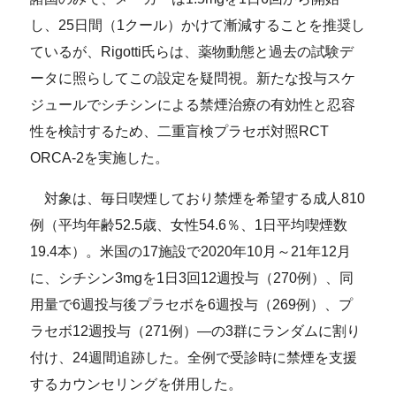
し、25日間（1クール）かけて漸減することを推奨し
ているが、Rigotti氏らは、薬物動態と過去の試験デ
ータに照らしてこの設定を疑問視。新たな投与スケ
ジュールでシチシンによる禁煙治療の有効性と忍容
性を検討するため、二重盲検プラセボ対照RCT
ORCA-2を実施した。
対象は、毎日喫煙しており禁煙を希望する成人810
例（平均年齢52.5歳、女性54.6％、1日平均喫煙数
19.4本）。米国の17施設で2020年10月～21年12月
に、シチシン3mgを1日3回12週投与（270例）、同
用量で6週投与後プラセボを6週投与（269例）、プ
ラセボ12週投与（271例）―の3群にランダムに割り
付け、24週間追跡した。全例で受診時に禁煙を支援
するカウンセリングを併用した。