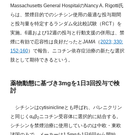
Massachusetts General HospitalのNancy A. Rigotti氏
らは、禁煙目的でのシチシン使用の最適な投与期間
と投与量を特定するランダム化比較試験（RCT）を
実施。6週および12週の投与と行動支援の併用は、禁
煙に有効で忍容性は良好だったと
JAMA
（
2023; 330:
152-160
）で報告。ニコチン依存症治療の新たな選択
肢として期待できるという。
薬物動態に基づき3mgを1日3回投与で検
討
シチシンはcytisiniclineとも呼ばれ、バレニクリン
と同じくα
β
ニコチン受容体に選択的に結合する。
4
2
シチシンを禁煙治療に使用しているのは中欧・東欧
諸国のみで、メーカーは1.5mgを1日6回から開始