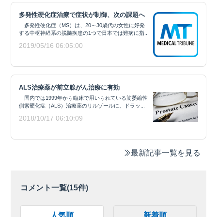
多発性硬化症治療で症状が制御、次の課題へ
多発性硬化症（MS）は、20～30歳代の女性に好発
する中枢神経系の脱髄疾患の1つで日本では難病に指...
2019/05/16 06:05:00
ALS治療薬が前立腺がん治療に有効
国内では1999年から臨床で用いられている筋萎縮性
側索硬化症（ALS）治療薬のリルゾールに、ドラッ...
2018/10/17 06:10:09
最新記事一覧を見る
コメント一覧(
15
件)
人気順
新着順