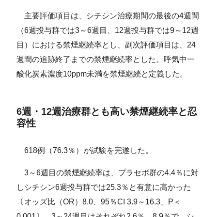
主要評価項目は、シチシン治療期間の最後の4週間
（6週投与群では3～6週目、12週投与群では9～12週
目）における禁煙継続率とし、副次評価項目は、24
週間の追跡終了までの禁煙継続率とした。呼気中一
酸化炭素濃度10ppm未満を禁煙継続と定義した。
6週・12週治療群とも高い禁煙継続率と忍
容性
618例（76.3％）が試験を完遂した。
3～6週目の禁煙継続率は、プラセボ群の4.4％に対
しシチシン6週投与群では25.3％と有意に高かった
〔オッズ比（OR）8.0、95％CI 3.9～16.3、P＜
0.001〕。3～24週目はそれぞれ2.6％、8.9％で、シ