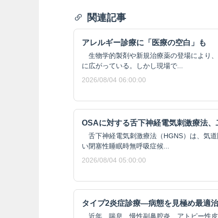
関連記事
アレルギー診療に「医療の空白」も
生物学的製剤や新規治療薬の登場により、
に広がっている。しかし現場で...
2026/08/04 06:00:00
OSAに対する舌下神経電気刺激療法、
舌下神経電気刺激療法（HGNS）は、気道
い閉塞性睡眠時無呼吸症候...
2026/08/04 05:00:00
タイプ2炎症診療―病態を見極め最適
近年、喘息、慢性副鼻腔炎、アトピー性皮