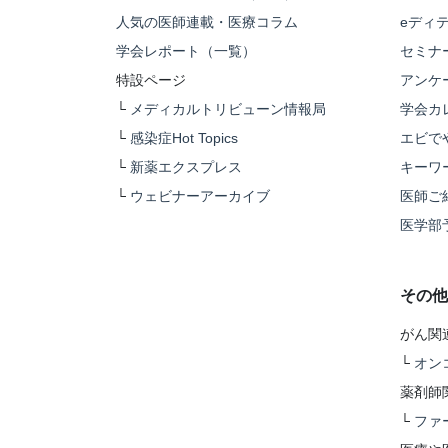
人気の医師連載・医療コラム
eディ
学会レポート（一覧）
セミナ
特設ページ
アンケ
└
メディカルトリビューン情報局
学会カ
└
感染症Hot Topics
エビで
└
新薬エクスプレス
キーワ
└
ウェビナーアーカイブ
医師ご
医学部
その他
がん関
└
オン
薬剤師
└
ファ