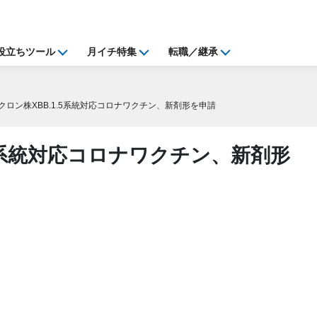
役立ちツール
月イチ特集
転職／継承
クロン株XBB.1.5系統対応コロナワクチン、新剤形を申請
.5系統対応コロナワクチン、新剤形