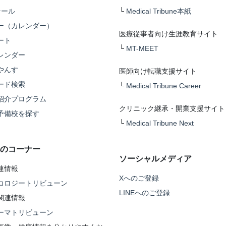
テール
└
Medical Tribune本紙
ー（カレンダー）
医療従事者向け生涯教育サイト
ート
└
MT-MEET
レンダー
やんす
医師向け転職支援サイト
ード検索
└
Medical Tribune Career
紹介プログラム
クリニック継承・開業支援サイト
予備校を探す
└
Medical Tribune Next
のコーナー
ソーシャルメディア
連情報
Xへのご登録
コロジートリビューン
LINEへのご登録
関連情報
ーマトリビューン