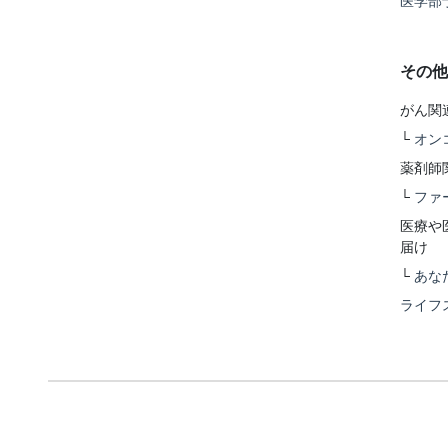
医学部
その他
がん関
└
オン
薬剤師
└
ファ
医療や
届け
└
あな
ライフ