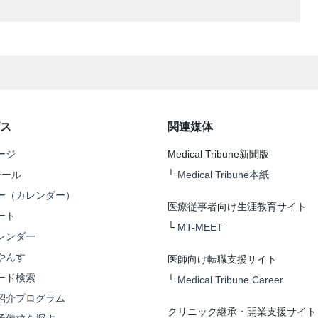
ス
関連媒体
ージ
Medical Tribune新聞版
テール
└
Medical Tribune本紙
ー（カレンダー）
医療従事者向け生涯教育サイト
ート
└
MT-MEET
レンダー
やんす
医師向け転職支援サイト
ード検索
└
Medical Tribune Career
紹介プログラム
クリニック継承・開業支援サイト