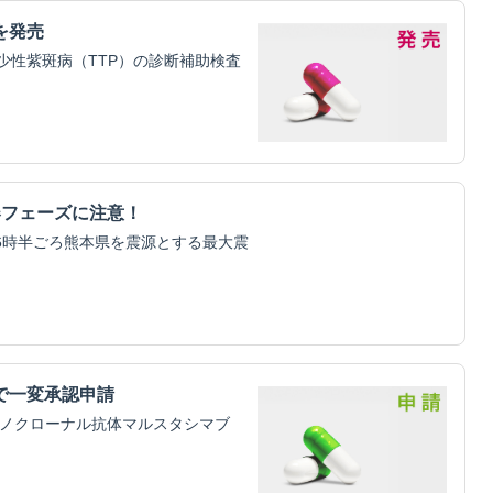
を発売
少性紫斑病（TTP）の診断補助検査
器フェーズに注意！
16時半ごろ熊本県を震源とする最大震
で一変承認申請
モノクローナル抗体マルスタシマブ