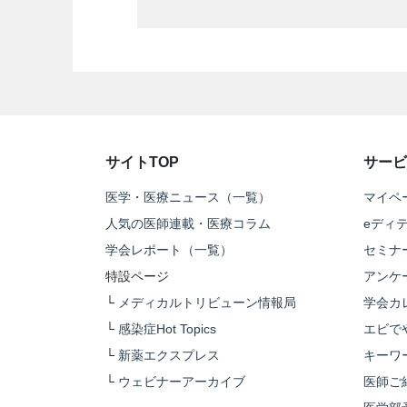
サイトTOP
サービ
医学・医療ニュース（一覧）
マイペ
人気の医師連載・医療コラム
eディ
学会レポート（一覧）
セミナ
特設ページ
アンケ
└
メディカルトリビューン情報局
学会カ
└
感染症Hot Topics
エビで
└
新薬エクスプレス
キーワ
└
ウェビナーアーカイブ
医師ご