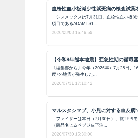
血栓性血小板減少性紫斑病の検査試薬
シスメックスは7月31日、血栓性血小板減
項目であるADAMTS1...
2026/08/03 15:46:59
【令和8年熊本地震】亜急性期の循環
〔編集部から〕今年（2026年）7月28日、
度7の地震が発生した...
2026/07/31 17:10:42
マルスタシマブ、小児に対する血友病
ファイザーは本日（7月30日）、抗TFPI
（商品名ヒムペブジ皮下注...
2026/07/30 15:30:00