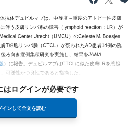
受容体抗体デュピルマブは、中等度～重度のアトピー性皮膚
皮膚リンパ系の障害（lymphoid reaction；LR）が
al Center Utrecht（UMCU）のCeleste M. Boesjes
T細胞リンパ腫（CTCL）が疑われたAD患者14例の臨
る後ろ向き症例集積研究を実施し、結果を
JAMA
版
）に報告。デュピルマブはCTCLに似た皮膚LRを惹起
り、可逆性かつ良性であると指摘した。
にはログインが必要です
グインして全文を読む