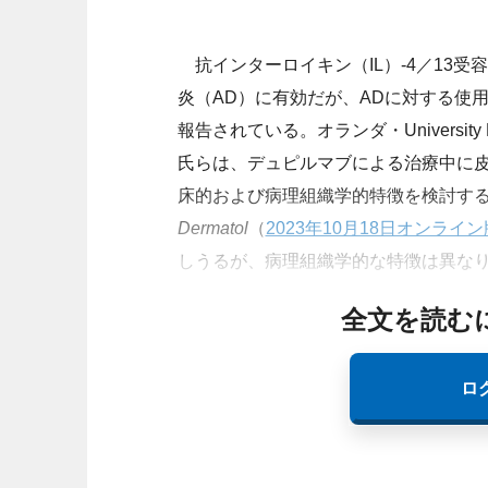
抗インターロイキン（IL）-4／13
炎（AD）に有効だが、ADに対する使用に伴う
報告されている。オランダ・University Medic
氏らは、デュピルマブによる治療中に皮膚
床的および病理組織学的特徴を検討す
Dermatol
（
2023年10月18日オンライン
しうるが、病理組織学的な特徴は異な
全文を読む
ロ