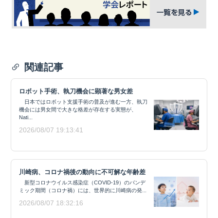
関連記事
ロボット手術、執刀機会に顕著な男女差
日本ではロボット支援手術の普及が進む一方、執刀
機会には男女間で大きな格差が存在する実態が、
Nati...
2026/08/07 19:13:41
川崎病、コロナ禍後の動向に不可解な年齢差
新型コロナウイルス感染症（COVID-19）のパンデ
ミック期間（コロナ禍）には、世界的に川崎病の発...
2026/08/07 18:32:16