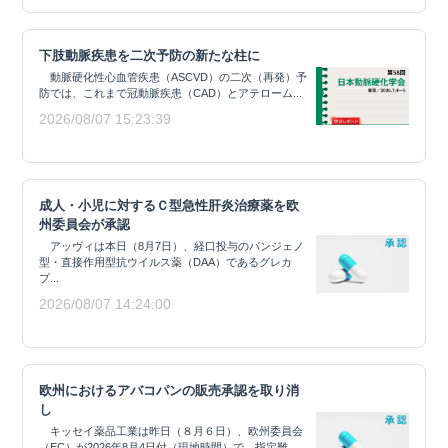
下肢動脈疾患を二次予防の新たな柱に
動脈硬化性心血管疾患（ASCVD）の二次（再発）予
防では、これまで冠動脈疾患（CAD）とアテローム...
2026/08/07 15:23:39
成人・小児に対するＣ型急性肝炎治療薬を欧
州委員会が承認
アッヴィは本日（8月7日）、経口投与のパンジェノ
型・直接作用型抗ウイルス薬（DAA）であるグレカ
プ...
2026/08/07 14:24:00
欧州におけるアバコパンの販売承認を取り消
し
キッセイ薬品工業は昨日（８月６日）、欧州委員会
（EC）が2026年8月4日付（現地時間）で、指定難...