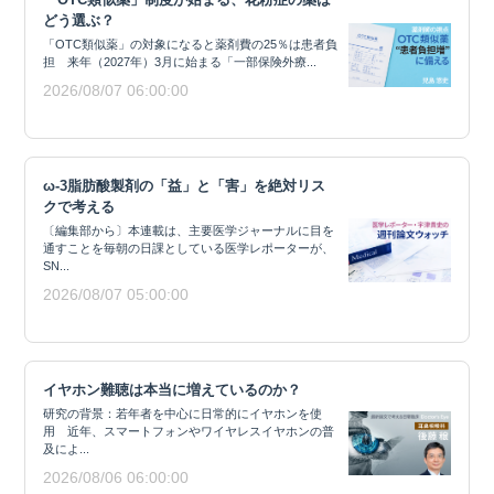
どう選ぶ？
「OTC類似薬」の対象になると薬剤費の25％は患者負
担 来年（2027年）3月に始まる「一部保険外療...
2026/08/07 06:00:00
ω-3脂肪酸製剤の「益」と「害」を絶対リス
クで考える
〔編集部から〕本連載は、主要医学ジャーナルに目を
通すことを毎朝の日課としている医学レポーターが、
SN...
2026/08/07 05:00:00
イヤホン難聴は本当に増えているのか？
研究の背景：若年者を中心に日常的にイヤホンを使
用 近年、スマートフォンやワイヤレスイヤホンの普
及によ...
2026/08/06 06:00:00