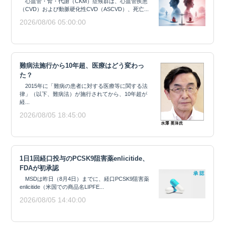
心血管・腎・代謝（CKM）症候群は、心血管疾患
（CVD）および動脈硬化性CVD（ASCVD）、死亡...
2026/08/06 05:00:00
難病法施行から10年超、医療はどう変わっ
た？
2015年に「難病の患者に対する医療等に関する法
律」（以下、難病法）が施行されてから、10年超が
経...
2026/08/05 18:45:00
1日1回経口投与のPCSK9阻害薬enlicitide、
FDAが初承認
MSDは昨日（8月4日）までに、経口PCSK9阻害薬
enlicitide（米国での商品名LIPFE...
2026/08/05 14:40:00