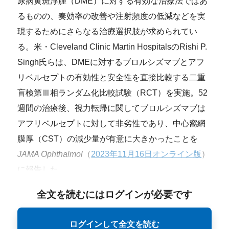
尿病黄斑浮腫（DME）に対する有効な治療法ではあ
るものの、奏効率の改善や注射頻度の低減などを実
現するためにさらなる治療選択肢が求められてい
る。米・Cleveland Clinic Martin HospitalsのRishi P.
Singh氏らは、DMEに対するブロルシズマブとアフ
リベルセプトの有効性と安全性を直接比較する二重
盲検第Ⅲ相ランダム化比較試験（RCT）を実施。52
週間の治療後、視力転帰に関してブロルシズマブは
アフリベルセプトに対して非劣性であり、中心窩網
膜厚（CST）の減少量が有意に大きかったことを
JAMA Ophthalmol
（
2023年11月16日オンライン版
）
に報告した。
全文を読むにはログインが必要です
ログインして全文を読む