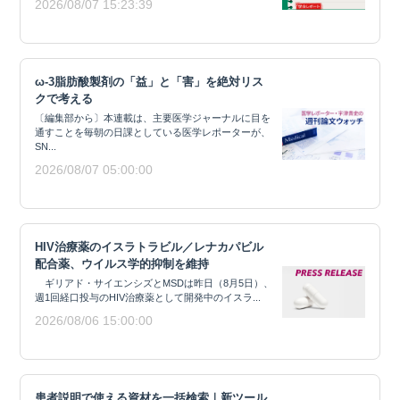
2026/08/07 15:23:39
ω-3脂肪酸製剤の「益」と「害」を絶対リス
クで考える
〔編集部から〕本連載は、主要医学ジャーナルに目を
通すことを毎朝の日課としている医学レポーターが、
SN...
2026/08/07 05:00:00
HIV治療薬のイスラトラビル／レナカパビル
配合薬、ウイルス学的抑制を維持
ギリアド・サイエンシズとMSDは昨日（8月5日）、
週1回経口投与のHIV治療薬として開発中のイスラ...
2026/08/06 15:00:00
患者説明で使える資材を一括検索｜新ツール