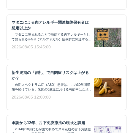
マダニによる肉アレルギー関連抗体保有者は
想定以上か
マダニに咬まれることで発症する肉アレルギーとし
て知られるα-Gal（アルファガル）症候群に関連する...
2026/08/05 15:45:00
新生児期の「割礼」で自閉症リスクは上がる
か？
自閉スペクトラム症（ASD）患者は、この30年間増
加を続けている。米国の8歳児における有病率は女児...
2026/08/05 12:00:00
承認から12年、舌下免疫療法の現状と課題
2014年10月にわが国で初めてスギ花粉の舌下免疫療