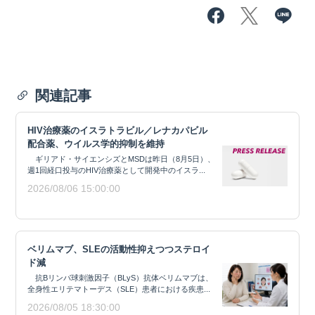
関連記事
HIV治療薬のイスラトラビル／レナカパビル
配合薬、ウイルス学的抑制を維持
ギリアド・サイエンシズとMSDは昨日（8月5日）、
週1回経口投与のHIV治療薬として開発中のイスラ...
2026/08/06 15:00:00
ベリムマブ、SLEの活動性抑えつつステロイ
ド減
抗Bリンパ球刺激因子（BLyS）抗体ベリムマブは、
全身性エリテマトーデス（SLE）患者における疾患...
2026/08/05 18:30:00