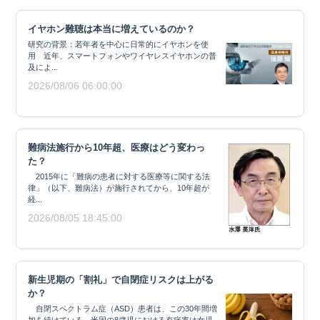
イヤホン難聴は本当に増えているのか？
研究の背景：若年者を中心に日常的にイヤホンを使
用 近年、スマートフォンやワイヤレスイヤホンの普
及によ...
2026/08/06 06:00:00
難病法施行から10年超、医療はどう変わっ
た？
2015年に「難病の患者に対する医療等に関する法
律」（以下、難病法）が施行されてから、10年超が
経...
2026/08/05 18:45:00
新生児期の「割礼」で自閉症リスクは上がる
か？
自閉スペクトラム症（ASD）患者は、この30年間増