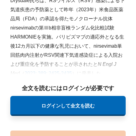
Drysdale氏らは、RSウイルス（RSV）感染による下
気道疾患の予防薬として昨年（2023年）米食品医薬
品局（FDA）の承認を得たモノクローナル抗体
nirsevimabの第Ⅲb相非盲検ランダム化比較試験
HARMONIEを実施。パリビズマブの適応外となる生
後12カ月以下の健康な乳児において、nirsevimab単
回筋肉内注射がRSV関連下気道感染症による入院お
よび重症化を予防することが示されたと
N Engl J
Med
（
2023; 389: 2425-2435
）に発表した。
全文を読むにはログインが必要です
ログインして全文を読む