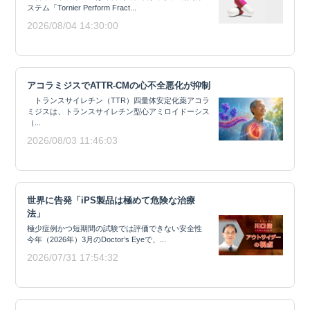
ステム「Tornier Perform Fract...
2026/08/04 14:30:00
アコラミジスでATTR-CMの心不全悪化が抑制
トランスサイレチン（TTR）四量体安定化薬アコラ
ミジスは、トランスサイレチン型心アミロイドーシス
（...
2026/08/03 11:46:03
世界に告発「iPS製品は極めて危険な治療
法」
極少症例かつ短期間の試験では評価できない安全性
今年（2026年）3月のDoctor’s Eyeで、...
2026/07/31 17:54:32