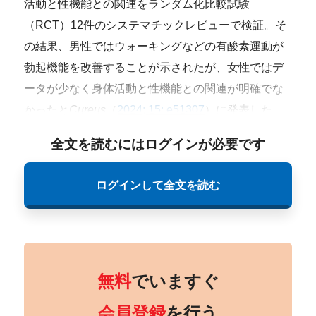
活動と性機能との関連をランダム化比較試験
（RCT）12件のシステマチックレビューで検証。そ
の結果、男性ではウォーキングなどの有酸素運動が
勃起機能を改善することが示されたが、女性ではデ
ータが少なく身体活動と性機能との関連が明確でな
かったと
Cureus
（
2024; 15: e51307
）に発表した
全文を読むにはログインが必要です
ログインして全文を読む
無料
でいますぐ
会員登録
を行う