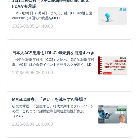
1日1回経口投与のPCSK9阻害薬enlicitide、
FDAが初承認
MSDは昨日（8月4日）までに、経口PCSK9阻害薬
enlicitide（米国での商品名LIPFE...
2026/08/05 14:40:00
日本人ACS患者もLDL-C 40未満を目指すべき
慢性冠動脈症候群（CCS）と比べ、急性冠動脈症候
群（ACS）は心血管イベント再発リスクが高く、LD...
2026/08/05 05:00:00
MASLD診療、「迷い」を減らすAI登場？
研究の背景：「治療する」時代の到来とグレーゾーン
の壁 これまで代謝機能障害関連脂肪性肝疾患
（MASL...
2026/08/04 18:00:00