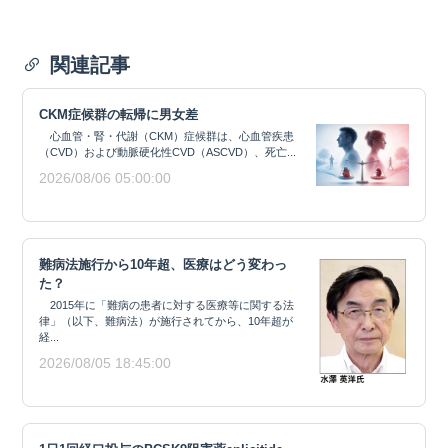
関連記事
CKM症候群の転帰に男女差
心血管・腎・代謝（CKM）症候群は、心血管疾患
（CVD）および動脈硬化性CVD（ASCVD）、死亡...
2026/08/06 05:00:00
難病法施行から10年超、医療はどう変わっ
た？
2015年に「難病の患者に対する医療等に関する法
律」（以下、難病法）が施行されてから、10年超が
経...
2026/08/05 18:45:00