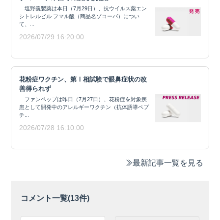
塩野義製薬は本日（7月29日）、抗ウイルス薬エン
シトレルビル フマル酸（商品名ゾコーバ）につい
て、...
2026/07/29 16:20:00
花粉症ワクチン、第Ⅰ相試験で眼鼻症状の改
善得られず
ファンペップは昨日（7月27日）、花粉症を対象疾
患として開発中のアレルギーワクチン（抗体誘導ペプ
チ...
2026/07/28 16:10:00
最新記事一覧を見る
コメント一覧(
13
件)