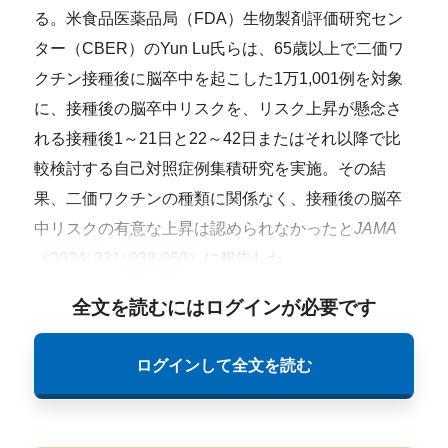
る。米食品医薬品局（FDA）生物製剤評価研究セン
ター（CBER）のYun Lu氏らは、65歳以上で二価ワ
クチン接種後に脳卒中を起こした1万1,001例を対象
に、接種後の脳卒中リスクを、リスク上昇が懸念さ
れる接種後1～21日と22～42日またはそれ以降で比
較検討する自己対照症例集積研究を実施。その結
果、二価ワクチンの種類に関係なく、接種後の脳卒
中リスクの有意な上昇は認められなかったと
JAMA
（
2024; 331: 938-950
）に報告した。
全文を読むにはログインが必要です
ログインして全文を読む