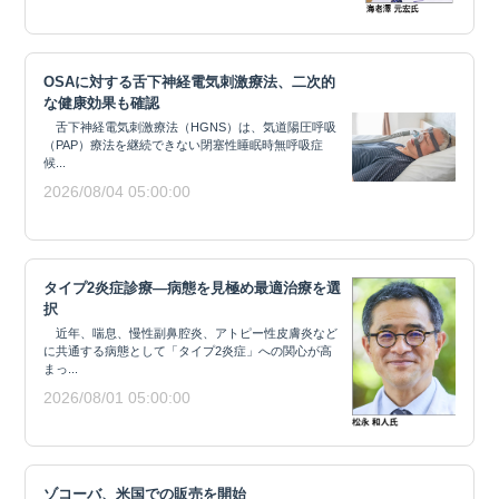
OSAに対する舌下神経電気刺激療法、二次的
な健康効果も確認
舌下神経電気刺激療法（HGNS）は、気道陽圧呼吸
（PAP）療法を継続できない閉塞性睡眠時無呼吸症
候...
2026/08/04 05:00:00
タイプ2炎症診療―病態を見極め最適治療を選
択
近年、喘息、慢性副鼻腔炎、アトピー性皮膚炎など
に共通する病態として「タイプ2炎症」への関心が高
まっ...
2026/08/01 05:00:00
ゾコーバ、米国での販売を開始