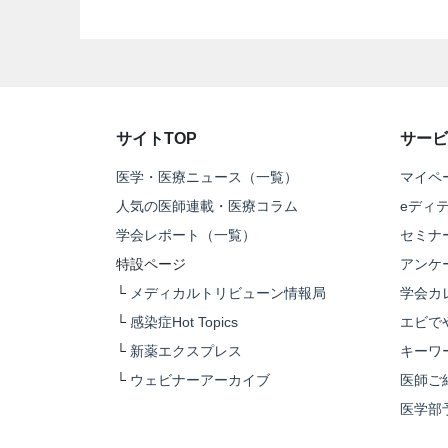
サイトTOP
サービ
医学・医療ニュース（一覧）
マイペ
人気の医師連載・医療コラム
eディ
学会レポート（一覧）
セミナ
特設ページ
アンケ
└
メディカルトリビューン情報局
学会カ
└
感染症Hot Topics
エビで
└
新薬エクスプレス
キーワ
└
ウェビナーアーカイブ
医師ご
医学部