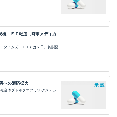
規模―ＦＴ報道〔時事メディカ
・タイムズ（ＦＴ）は２日、英製薬
治療への適応拡大
物複合体ダトポタマブ デルクステカ