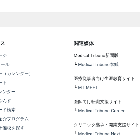
ス
関連媒体
ージ
Medical Tribune新聞版
テール
└
Medical Tribune本紙
ー（カレンダー）
医療従事者向け生涯教育サイト
ート
└
MT-MEET
レンダー
やんす
医師向け転職支援サイト
ード検索
└
Medical Tribune Career
紹介プログラム
クリニック継承・開業支援サイト
予備校を探す
└
Medical Tribune Next