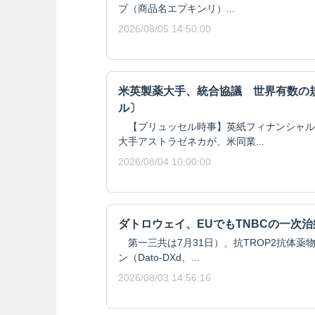
ブ（商品名エプキンリ）...
2026/08/05 14:50:00
米英製薬大手、統合協議 世界有数の
ル〕
【ブリュッセル時事】英紙フィナンシャル
大手アストラゼネカが、米同業...
2026/08/04 10:00:00
ダトロウェイ、EUでもTNBCの一次
第一三共は7月31日）、抗TROP2抗体薬
ン（Dato-DXd、...
2026/08/03 14:56:16