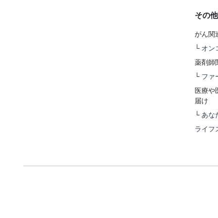
その他
がん関
└
オン
薬剤師
└
ファ
医療や
届け
└
あな
ライフ