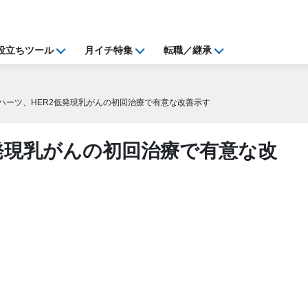
役立ちツール
月イチ特集
転職／継承
ハーツ、HER2低発現乳がんの初回治療で有意な改善示す
発現乳がんの初回治療で有意な改