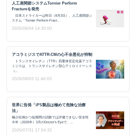
人工肩関節システムTornier Perform
Fractureを発売
日本ストライカーは昨日（8月3日）、人工肩関節シ
ステム「Tornier Perform Fract...
2026/08/04 14:30:00
アコラミジスでATTR-CMの心不全悪化が抑制
トランスサイレチン（TTR）四量体安定化薬アコラ
ミジスは、トランスサイレチン型心アミロイドーシス
（...
2026/08/03 11:46:03
世界に告発「iPS製品は極めて危険な治療
法」
極少症例かつ短期間の試験では評価できない安全性
今年（2026年）3月のDoctor’s Eyeで、...
2026/07/31 17:54:32