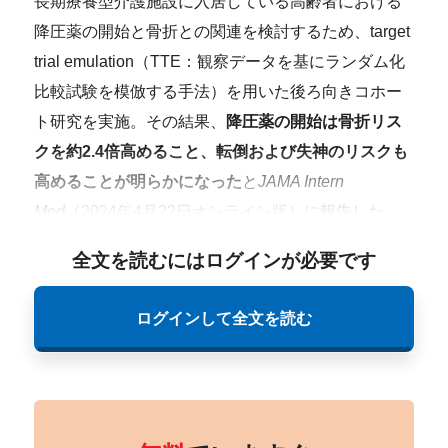
長期療養型介護施設に入居している高齢者における
降圧薬の開始と骨折との関連を検討するため、target
trial emulation（TTE：観察データを基にランダム化
比較試験を模倣する手法）を用いた後ろ向きコホー
ト研究を実施。その結果、
降圧薬の開始は骨折リス
クを約2.4倍高めること、転倒および失神のリスクも
高めることが明らかになった
と
JAMA Intern
Med
（
2024年4月22日オンライン版
）に報告した。
全文を読むにはログインが必要です
ログインして全文を読む