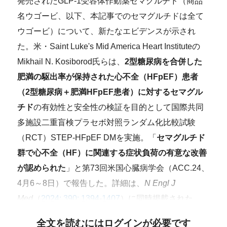
発売されたGLP-1受容体作動薬セマグルチド（商品
名ウゴービ、以下、本記事でのセマグルチドは全て
ウゴービ）について、新たなエビデンスが示され
た。米・Saint Luke's Mid America Heart Instituteの
Mikhail N. Kosiborod氏らは、
2型糖尿病を合併した
肥満の駆出率が保持された心不全（HFpEF）患者
（2型糖尿病＋肥満HFpEF患者）に対するセマグル
チド
の有効性と安全性の検証を目的として国際共同
多施設二重盲検プラセボ対照ランダム化比較試験
（RCT）STEP-HFpEF DMを実施。「
セマグルチド
群で心不全（HF）に関連する症状負荷の有意な改善
が認められた
」と第73回米国心臓病学会（ACC.24、
4月6～8日）で報告した。詳細は、
N Engl J
Med
（
2024; 390: 1394-1407
）に同時掲載された。
全文を読むにはログインが必要です