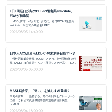
1日1回経口投与のPCSK9阻害薬enlicitide、
FDAが初承認
MSDは昨日（8月4日）までに、経口PCSK9阻害薬
enlicitide（米国での商品名LIPFE...
2026/08/05 14:40:00
日本人ACS患者もLDL-C 40未満を目指すべき
慢性冠動脈症候群（CCS）と比べ、急性冠動脈症候
群（ACS）は心血管イベント再発リスクが高く、LD...
2026/08/05 05:00:00
MASLD診療、「迷い」を減らすAI登場？
研究の背景：「治療する」時代の到来とグレーゾーン
の壁 これまで代謝機能障害関連脂肪性肝疾患
（MASL...
2026/08/04 18:00:00