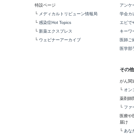
特設ページ
アンケ
└
メディカルトリビューン情報局
学会カ
└
感染症Hot Topics
エビで
└
新薬エクスプレス
キーワ
└
ウェビナーアーカイブ
医師ご
医学部
その他
がん関
└
オン
薬剤師
└
ファ
医療や
届け
└
あな