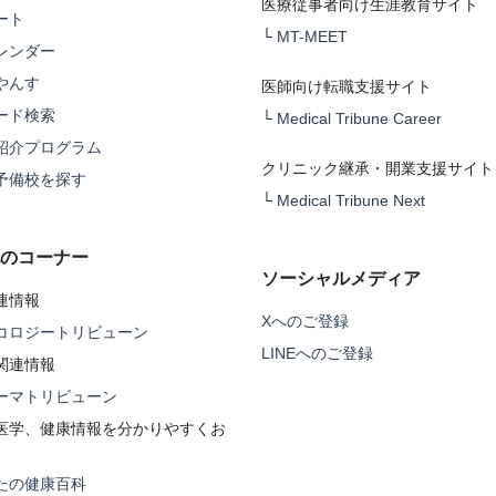
医療従事者向け生涯教育サイト
ート
└
MT-MEET
レンダー
やんす
医師向け転職支援サイト
ード検索
└
Medical Tribune Career
紹介プログラム
クリニック継承・開業支援サイト
予備校を探す
└
Medical Tribune Next
のコーナー
ソーシャルメディア
連情報
Xへのご登録
コロジートリビューン
LINEへのご登録
関連情報
ーマトリビューン
医学、健康情報を分かりやすくお
たの健康百科