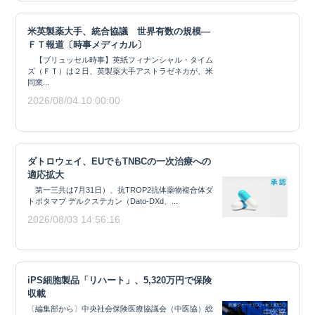
米英製薬大手、統合協議 世界有数の規模―
ＦＴ報道〔時事メディカル〕
【ブリュッセル時事】英紙フィナンシャル・タイム
ズ（ＦＴ）は２日、英製薬大手アストラゼネカが、米
同業...
2026/08/04 10:00:00
ダトロウェイ、EUでもTNBCの一次治療への
適応拡大
第一三共は7月31日）、抗TROP2抗体薬物複合体ダ
トポタマブ デルクステカン（Dato-DXd、...
2026/08/03 14:56:16
iPS細胞製品「リハート」、5,320万円で保険
収載
〔編集部から〕中央社会保険医療協議会（中医協）総