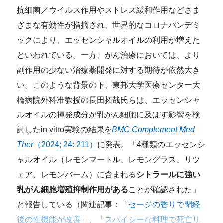
抗細菌／ウイルス作用やストレス緩和作用などさま
ざまな有効性が指摘され、世界的なコロナパンデミ
ックにより、エッセンシャルオイルの利用が増えた
といわれている。一方、がん治療においては、より
副作用の少ない治療薬開発に対する期待が依然大き
い。このような背景の下、東邦大学医療センター大
橋病院外科准教授の長田拓哉氏らは、エッセンシャ
ルオイルの揮発成分が乳がん細胞に及ぼす影響を検
討したin vitro実験の結果を
BMC Complement Med
Ther
（2024; 24: 211）
に発表。「4種類のエッセンシ
ャルオイル（レモンマートル、レモングラス、リツ
ェア、レモンバーム）に含まれる
シトラールに強い
乳がん細胞増殖抑制作用がある
ことが確認された」
と報告している（関連記事：「
セージの香りで閉経
後の性機能が改善
」、「
スパイシーな料理で死亡リ