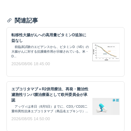
関連記事
転移性大腸がんへの高用量ビタミンD追加に
益なし
前臨床試験のエビデンスから、ビタミンD（VD）の
大腸がんに対する抗腫瘍作用が示唆されている。米・
D...
2026/08/06 18:45:00
エプコリタマブ＋R2併用療法、再発・難治性
濾胞性リンパ腫治療薬として欧州委員会が承
認
アッヴィは本日（8月5日）までに、CD3／CD20二
重特異性抗体エプコリタマブ（商品名エプキンリ）...
2026/08/05 14:50:00