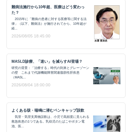
難病法施行から10年超、医療はどう変わっ
た？
2015年に「難病の患者に対する医療等に関する法
律」（以下、難病法）が施行されてから、10年超が
経...
2026/08/05 18:45:00
MASLD診療、「迷い」を減らすAI登場？
研究の背景：「治療する」時代の到来とグレーゾーン
の壁 これまで代謝機能障害関連脂肪性肝疾患
（MASL...
2026/08/04 18:00:00
よくある咳・喘鳴に潜むペンキャップ誤飲
気管・気管支異物誤飲は、小児で高頻度に見られる
救急疾患の1つである。乳幼児のたばこやボタン電
池、医...