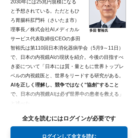
2030年には25兆円規模になる
と予想されている。ただともひ
ろ胃腸科肛門科（さいたま市）
理事長／株式会社AIメディカル
サービス代表取締役CEOの多田
智裕氏は第110回日本消化器病学会（5月9～11日）
で、日本の内視鏡AIの現状を紹介。今後の目指すべ
き姿について「日本には質・量ともに世界トップレ
ベルの内視鏡医と、世界をリードする研究がある。
AIを正しく理解し、競争ではなく"協創"すること
で、日本の内視鏡AIは必ず世界中の患者を救える
」
と述べた。
全文を読むにはログインが必要です
ログインして全文を読む