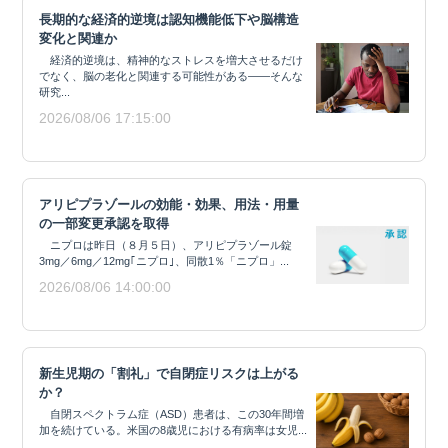
長期的な経済的逆境は認知機能低下や脳構造
変化と関連か
経済的逆境は、精神的なストレスを増大させるだけ
でなく、脳の老化と関連する可能性がある——そんな
研究...
2026/08/06 17:15:00
アリピプラゾールの効能・効果、用法・用量
の一部変更承認を取得
ニプロは昨日（８月５日）、アリピプラゾール錠
3mg／6mg／12mg｢ニプロ｣、同散1％「ニプロ」...
2026/08/06 14:00:00
新生児期の「割礼」で自閉症リスクは上がる
か？
自閉スペクトラム症（ASD）患者は、この30年間増
加を続けている。米国の8歳児における有病率は女児...