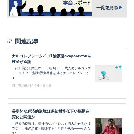
関連記事
ナルコレプシータイプ1治療薬oveporextonを
FDAが承認
武田薬品工業は昨日（8月6日）、成人のナルコレプ
シータイプ1（情動脱力発作を伴うナルコレプシー；
N...
2026/08/07 14:09:09
長期的な経済的逆境は認知機能低下や脳構造
変化と関連か
経済的逆境は、精神的なストレスを増大させるだけ
でなく、脳の老化と関連する可能性がある——そんな
研究...