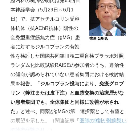
経内科の槍澤公明氏は第65回日
本神経学会（5月29日～6月1
日）で、抗アセチルコリン受容
体抗体（抗AChR抗体）陽性の
全身型重症筋無力症（gMG）患
者に対するジルコプランの有効
性を検討した国際共同第Ⅲ相二重盲検プラセボ対照
ランダム化比較試験RAISEの参加者のうち、難治性
の傾向が認められていない患者集団における検討結
果を報告。「
ジルコプラン投与により、免疫グロブ
リン（静注または皮下注）と血漿交換の治療歴がな
い患者集団でも、全体集団と同様に改善が示され
た
」と述べ、同薬がgMGの第二選択薬として有望と
の展望を示した。（関連記事「
医師の9割が難病疑い
の診療経験あり
」）