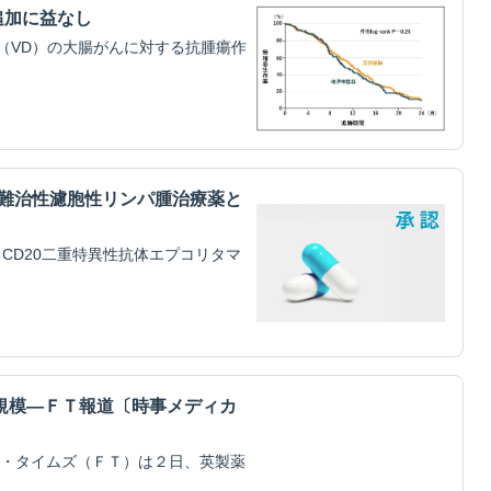
追加に益なし
（VD）の大腸がんに対する抗腫瘍作
・難治性濾胞性リンパ腫治療薬と
CD20二重特異性抗体エプコリタマ
規模―ＦＴ報道〔時事メディカ
・タイムズ（ＦＴ）は２日、英製薬