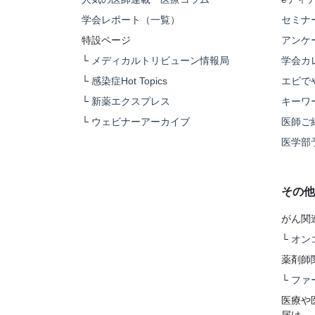
学会レポート（一覧）
セミナ
特設ページ
アンケ
└
メディカルトリビューン情報局
学会カ
└
感染症Hot Topics
エビで
└
新薬エクスプレス
キーワ
└
ウェビナーアーカイブ
医師ご
医学部
その他
がん関
└
オン
薬剤師
└
ファ
医療や
届け