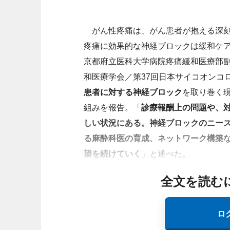
がん性疼痛は、がん患者が抱える深刻
疼痛に効果的な神経ブロックは緩和ケ
京都府立医科大学病院疼痛緩和医療部副
和医療学会／第37回日本サイコオンコロ
患者に対する神経ブロック
を取り巻く
組みを報告。「
診療報酬上の問題や、
しい状況にある。神経ブロックのニー
る麻酔科医の育成、ネットワーク構築
望を続けていく
」と述べた。
全文を読む
ロ