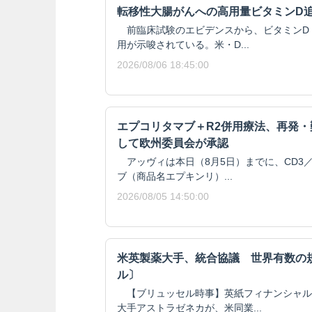
転移性大腸がんへの高用量ビタミンD
前臨床試験のエビデンスから、ビタミンD
用が示唆されている。米・D...
2026/08/06 18:45:00
エプコリタマブ＋R2併用療法、再発
して欧州委員会が承認
アッヴィは本日（8月5日）までに、CD3／
ブ（商品名エプキンリ）...
2026/08/05 14:50:00
米英製薬大手、統合協議 世界有数の
ル〕
【ブリュッセル時事】英紙フィナンシャル
大手アストラゼネカが、米同業...