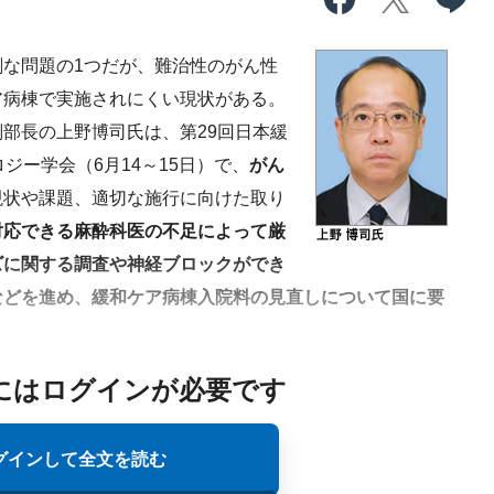
な問題の1つだが、難治性のがん性
ア病棟で実施されにくい現状がある。
部長の上野博司氏は、第29回日本緩
ジー学会（6月14～15日）で、
がん
現状や課題、適切な施行に向けた取り
対応できる麻酔科医の不足によって厳
ズに関する調査や神経ブロックができ
などを進め、緩和ケア病棟入院料の見直しについて国に要
にはログインが必要です
グインして全文を読む