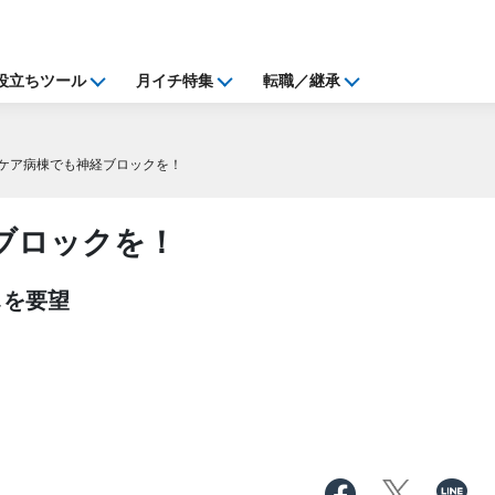
役立ちツール
月イチ特集
転職／継承
ケア病棟でも神経ブロックを！
ブロックを！
しを要望