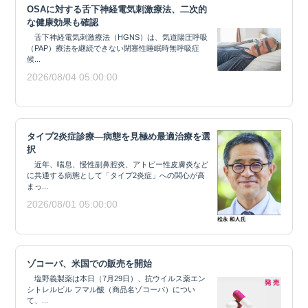
OSAに対する舌下神経電気刺激療法、二次的
な健康効果も確認
舌下神経電気刺激療法（HGNS）は、気道陽圧呼吸
（PAP）療法を継続できない閉塞性睡眠時無呼吸症
候...
2026/08/04 05:00:00
タイプ2炎症診療―病態を見極め最適治療を選
択
近年、喘息、慢性副鼻腔炎、アトピー性皮膚炎など
に共通する病態として「タイプ2炎症」への関心が高
まっ...
2026/08/01 05:00:00
ゾコーバ、米国での販売を開始
塩野義製薬は本日（7月29日）、抗ウイルス薬エン
シトレルビル フマル酸（商品名ゾコーバ）につい
て、...