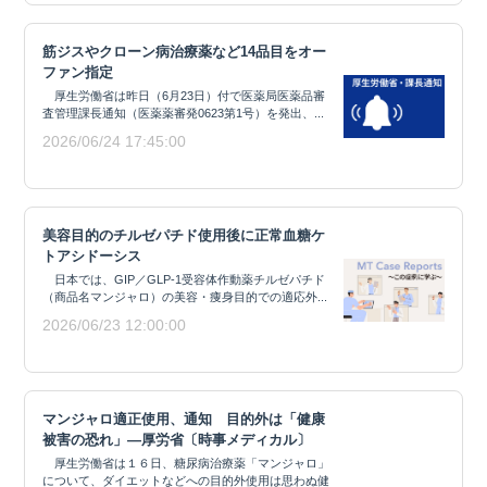
筋ジスやクローン病治療薬など14品目をオー
ファン指定
厚生労働省は昨日（6月23日）付で医薬局医薬品審
査管理課長通知（医薬薬審発0623第1号）を発出、...
2026/06/24 17:45:00
美容目的のチルゼパチド使用後に正常血糖ケ
トアシドーシス
日本では、GIP／GLP-1受容体作動薬チルゼパチド
（商品名マンジャロ）の美容・痩身目的での適応外...
2026/06/23 12:00:00
マンジャロ適正使用、通知 目的外は「健康
被害の恐れ」―厚労省〔時事メディカル〕
厚生労働省は１６日、糖尿病治療薬「マンジャロ」
について、ダイエットなどへの目的外使用は思わぬ健