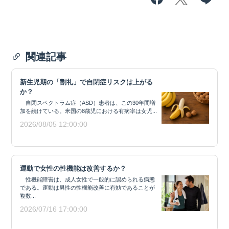
関連記事
新生児期の「割礼」で自閉症リスクは上がる
か？
自閉スペクトラム症（ASD）患者は、この30年間増
加を続けている。米国の8歳児における有病率は女児...
2026/08/05 12:00:00
運動で女性の性機能は改善するか？
性機能障害は、成人女性で一般的に認められる病態
である。運動は男性の性機能改善に有効であることが
複数...
2026/07/16 17:00:00