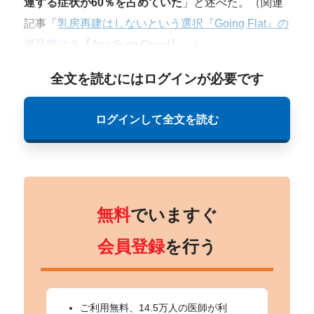
連する症状が60％を占めていた
」と述べた。（関連
記事「
乳房再建はしないという選択『Going Flat』の
満足度は？【Ann Surg Oncol】
」）
全文を読むにはログインが必要です
ログインして全文を読む
無料
でいますぐ
会員登録
を行う
ご利用無料、14.5万人の医師が利