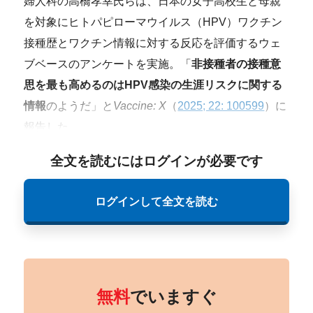
婦人科の高橋孝幸氏らは、日本の女子高校生と母親
を対象にヒトパピローマウイルス（HPV）ワクチン
接種歴とワクチン情報に対する反応を評価するウェ
ブベースのアンケートを実施。「
非接種者の接種意
思を最も高めるのはHPV感染の生涯リスクに関する
情報
のようだ」と
Vaccine: X
（
2025; 22: 100599
）に
報告した。
全文を読むにはログインが必要です
ログインして全文を読む
無料
でいますぐ