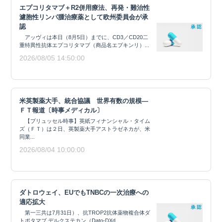
エプコリタマブ＋R2併用療法、再発・難治性
濾胞性リンパ腫治療薬として欧州委員会が承
認
アッヴィは本日（8月5日）までに、CD3／CD20二
重特異性抗体エプコリタマブ（商品名エプキンリ）...
2026/08/05 14:50:00
米英製薬大手、統合協議 世界有数の規模―
ＦＴ報道〔時事メディカル〕
【ブリュッセル時事】英紙フィナンシャル・タイム
ズ（ＦＴ）は２日、英製薬大手アストラゼネカが、米
同業...
2026/08/04 10:00:00
ダトロウェイ、EUでもTNBCの一次治療への
適応拡大
第一三共は7月31日）、抗TROP2抗体薬物複合体ダ
トポタマブ デルクステカン（Dato-DXd、...