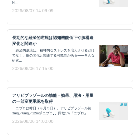
N...
2026/08/07 14:09:09
長期的な経済的逆境は認知機能低下や脳構造
変化と関連か
経済的逆境は、精神的なストレスを増大させるだけ
でなく、脳の老化と関連する可能性がある——そんな
研究...
2026/08/06 17:15:00
アリピプラゾールの効能・効果、用法・用量
の一部変更承認を取得
ニプロは昨日（８月５日）、アリピプラゾール錠
3mg／6mg／12mg｢ニプロ｣、同散1％「ニプロ」...
2026/08/06 14:00:00