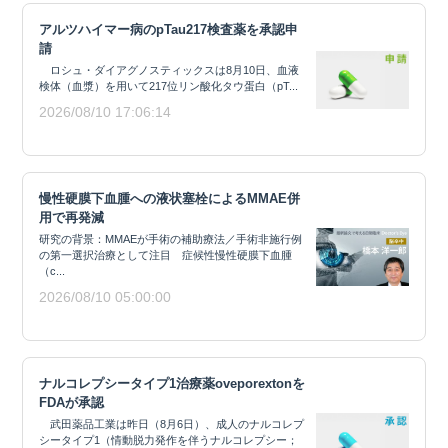
アルツハイマー病のpTau217検査薬を承認申
請
ロシュ・ダイアグノスティックスは8月10日、血液
検体（血漿）を用いて217位リン酸化タウ蛋白（pT...
2026/08/10 17:06:14
慢性硬膜下血腫への液状塞栓によるMMAE併
用で再発減
研究の背景：MMAEが手術の補助療法／手術非施行例
の第一選択治療として注目 症候性慢性硬膜下血腫
（c...
2026/08/10 05:00:00
ナルコレプシータイプ1治療薬oveporextonを
FDAが承認
武田薬品工業は昨日（8月6日）、成人のナルコレプ
シータイプ1（情動脱力発作を伴うナルコレプシー；