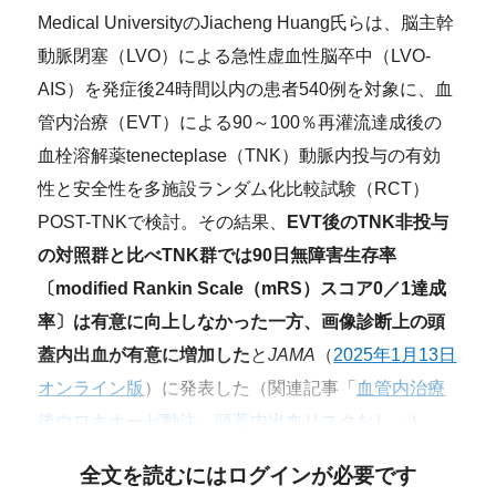
Medical UniversityのJiacheng Huang氏らは、脳主幹
動脈閉塞（LVO）による急性虚血性脳卒中（LVO-
AIS）を発症後24時間以内の患者540例を対象に、血
管内治療（EVT）による90～100％再灌流達成後の
血栓溶解薬tenecteplase（TNK）動脈内投与の有効
性と安全性を多施設ランダム化比較試験（RCT）
POST-TNKで検討。その結果、
EVT後のTNK
非投与
の対照群と比べ
TNK群では90日無障害生存率
〔modified Rankin Scale（mRS）スコア0／1達成
率〕
は有意に向上しなかった一方、画像診断上の頭
蓋内出血が有意に増加した
と
JAMA
（
2025年1月13日
オンライン版
）に発表した（関連記事「
血管内治療
後ウロキナーゼ動注、頭蓋内出血リスクなし
」）。
全文を読むにはログインが必要です