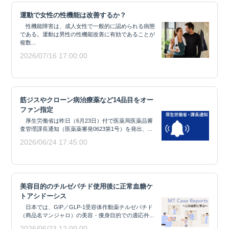
運動で女性の性機能は改善するか？
性機能障害は、成人女性で一般的に認められる病態
である。運動は男性の性機能改善に有効であることが
複数...
2026/07/16 17:00:00
筋ジスやクローン病治療薬など14品目をオー
ファン指定
厚生労働省は昨日（6月23日）付で医薬局医薬品審
査管理課長通知（医薬薬審発0623第1号）を発出、...
2026/06/24 17:45:00
美容目的のチルゼパチド使用後に正常血糖ケ
トアシドーシス
日本では、GIP／GLP-1受容体作動薬チルゼパチド
（商品名マンジャロ）の美容・痩身目的での適応外...
2026/06/23 12:00:00