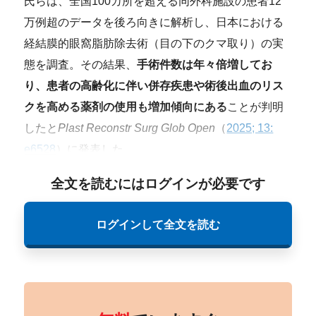
氏らは、全国100カ所を超える同外科施設の患者12
万例超のデータを後ろ向きに解析し、日本における
経結膜的眼窩脂肪除去術（目の下のクマ取り）の実
態を調査。その結果、
手術件数は年々倍増してお
り、患者の高齢化に伴い併存疾患や術後出血のリス
クを高める薬剤の使用も増加傾向にある
ことが判明
したと
Plast Reconstr Surg Glob Open
（
2025; 13:
e6528
）に発表した。
全文を読むにはログインが必要です
ログインして全文を読む