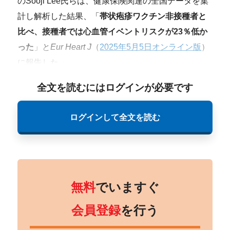
のSooji Lee氏らは、健康保険関連の全国データを集
計し解析した結果、「
帯状疱疹ワクチン非接種者と
比べ、接種者では心血管イベントリスクが23％低か
った
」と
Eur Heart J
（
2025年5月5日オンライン版
）
に報告した。
全文を読むにはログインが必要です
ログインして全文を読む
無料
でいますぐ
会員登録
を行う