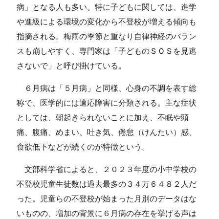
病」となる人も多い。特に子どもに関しては、進学
や進級による環境の変化から不登校が増える傾向も
指摘される。梅雨の季節と重なり自律神経のバラン
スも崩しやすく、専門家は「子どものＳＯＳを見逃
さないで」と呼び掛けている。
６月病は「５月病」と同様、心身の不調を表す総
称で、医学的には適応障害に分類される。主な症状
としては、朝起きられないことに加え、不眠や頭
痛、腹痛、めまい、吐き気、倦怠（けんたい）感、
食欲低下などが続くのが特徴という。
文部科学省によると、２０２３年度の小中学校の
不登校児童生徒数は過去最多の３４万６４８２人だ
った。児童らの不登校が始まった月別のデータはな
いものの、増加の背景に６月病の存在を挙げる声は