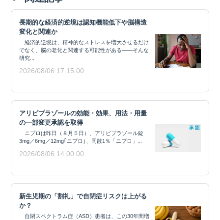
長期的な経済的逆境は認知機能低下や脳構造
変化と関連か
経済的逆境は、精神的なストレスを増大させるだけ
でなく、脳の老化と関連する可能性がある——そんな
研究...
2026/08/06 17:15:00
アリピプラゾールの効能・効果、用法・用量
の一部変更承認を取得
ニプロは昨日（８月５日）、アリピプラゾール錠
3mg／6mg／12mg｢ニプロ｣、同散1％「ニプロ」...
2026/08/06 14:00:00
新生児期の「割礼」で自閉症リスクは上がる
か？
自閉スペクトラム症（ASD）患者は、この30年間増