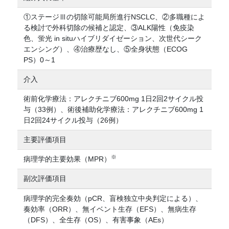
①ステージⅢの切除可能局所進行NSCLC、②多職種によ
る検討で外科切除の候補と認定、③ALK陽性（免疫染
色、蛍光 in situハイブリダイゼーション、次世代シーク
エンシング）、④治療歴なし、⑤全身状態（ECOG
PS）0～1
介入
術前化学療法：アレクチニブ600mg 1日2回2サイクル投
与（33例）、術後補助化学療法：アレクチニブ600mg 1
日2回24サイクル投与（26例）
主要評価項目
※
病理学的主要効果（MPR）
副次評価項目
病理学的完全奏効（pCR、盲検独立中央判定による）、
奏効率（ORR）、無イベント生存（EFS）、無病生存
（DFS）、全生存（OS）、有害事象（AEs）