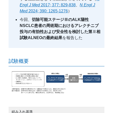
Engl J Med
2017; 377: 829-838
、
N Engl J
Med
2024; 390: 1265-1276
）
今回、
切除可能ステージⅢのALK陽性
NSCLC患者の周術期におけるアレクチニブ
投与の有効性および安全性を検討した第Ⅱ相
試験ALNEOの最終結果
を報告した
試験概要
組み入れ基準