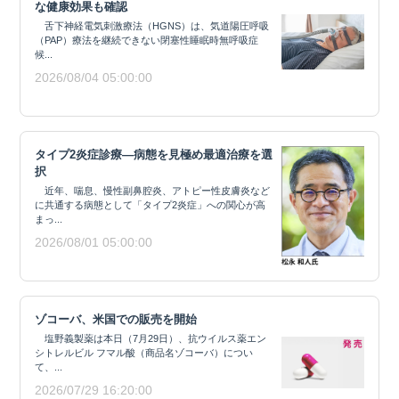
な健康効果も確認
舌下神経電気刺激療法（HGNS）は、気道陽圧呼吸
（PAP）療法を継続できない閉塞性睡眠時無呼吸症
候...
2026/08/04 05:00:00
タイプ2炎症診療―病態を見極め最適治療を選
択
近年、喘息、慢性副鼻腔炎、アトピー性皮膚炎など
に共通する病態として「タイプ2炎症」への関心が高
まっ...
2026/08/01 05:00:00
ゾコーバ、米国での販売を開始
塩野義製薬は本日（7月29日）、抗ウイルス薬エン
シトレルビル フマル酸（商品名ゾコーバ）につい
て、...
2026/07/29 16:20:00