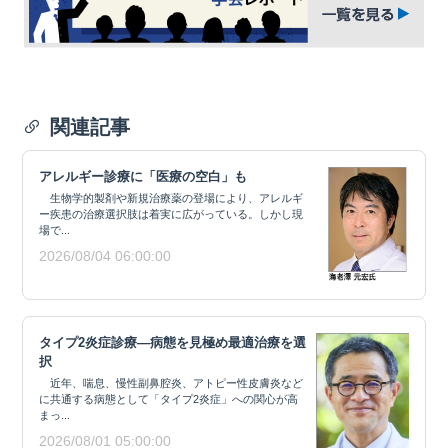
関連記事
アレルギー診療に「医療の空白」も
生物学的製剤や新規治療薬の登場により、アレルギ
ー疾患の治療選択肢は着実に広がっている。しかし現
場で...
2026/08/04 06:00:00
タイプ2炎症診療―病態を見極め最適治療を選
択
近年、喘息、慢性副鼻腔炎、アトピー性皮膚炎など
に共通する病態として「タイプ2炎症」への関心が高
まっ...
2026/08/01 05:00:00