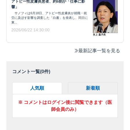
アトピー性皮膚炎患者、約6割が「仕事に影
響」
サノフィは6月18日、アトピー性皮膚炎が就職・就
労に及ぼす影響を調査した「白書」を発表し、同日に
東...
2026/06/22 14:30:00
最新記事一覧を見る
コメント一覧(
0
件)
人気順
新着順
※ コメントはログイン後に閲覧できます（医
師会員のみ）