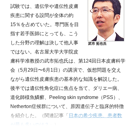
試験では、遺伝学や遺伝性皮膚
疾患に関する設問が全体の約
15％を占めていた。専門医を目
指す若手医師にとっても、こう
した分野の理解は決して他人事
ではない。名古屋大学大学院皮
膚科学准教授の武市拓也氏は、第124回日本皮膚科学
会（5月29日〜6月1日）の講演で、仮想問題を交え
ながら遺伝性皮膚疾患の基本的な知識を解説した。
後半では遺伝性角化症に焦点を当て、ダリエー病、
道化師様魚鱗癬、Peeling skin syndrome（PSS）、
Netherton症候群について、原因遺伝子と臨床的特徴
を紹介した。（関連記事「
日本の希少疾患、患者数
が最も多いのは？
」）