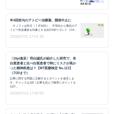
年4回投与のアトピー治療薬、開発中止に
サノフィは昨日（７月30日）、中等症から重症のア
トピー性皮膚炎を対象とする抗OX40リガンド（OX...
2026/07/31 17:01:38
〔10pt進呈〕羽白誠氏が紹介した研究で、非
白斑患者と比べ白斑患者で特にリスクが高か
った精神疾患は？【MT医療検定 No.113】
（7/20まで）
記事に関する問題に正解するとポイントを進呈しま
す。チャンスは1回！記事を読んで確実にポイントを
GET...
2026/07/14 17:00:00