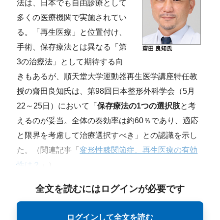
法は、日本でも自由診療として
多くの医療機関で実施されてい
る。「再生医療」と位置付け、
手術、保存療法とは異なる「第
3の治療法」として期待する向
きもあるが、順天堂大学運動器再生医学講座特任教
授の齋田良知氏は、第98回日本整形外科学会（5月
22～25日）において「
保存療法の1つの選択肢
と考
えるのが妥当。全体の奏効率は約60％であり、適応
と限界を考慮して治療選択すべき」との認識を示し
た。（関連記事「
変形性膝関節症、再生医療の有効
性は？
」）
全文を読むにはログインが必要です
ログインして全文を読む