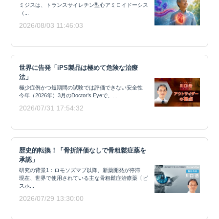
ミジスは、トランスサイレチン型心アミロイドーシス
（...
2026/08/03 11:46:03
世界に告発「iPS製品は極めて危険な治療
法」
極少症例かつ短期間の試験では評価できない安全性
今年（2026年）3月のDoctor’s Eyeで、...
2026/07/31 17:54:32
歴史的転換！「骨折評価なしで骨粗鬆症薬を
承認」
研究の背景1：ロモソズマブ以降、新薬開発が停滞
現在、世界で使用されている主な骨粗鬆症治療薬〔ビ
スホ...
2026/07/29 13:30:00