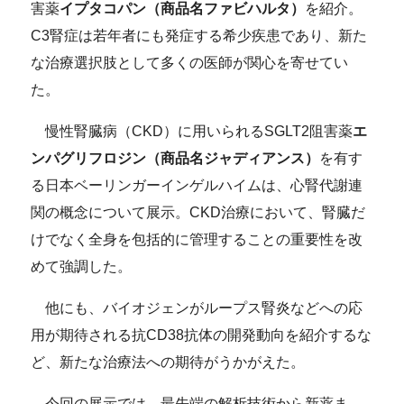
害薬
イプタコパン（商品名ファビハルタ）
を紹介。
C3腎症は若年者にも発症する希少疾患であり、新た
な治療選択肢として多くの医師が関心を寄せてい
た。
慢性腎臓病（CKD）に用いられるSGLT2阻害薬
エ
ンパグリフロジン（商品名ジャディアンス）
を有す
る日本ベーリンガーインゲルハイムは、心腎代謝連
関の概念について展示。CKD治療において、腎臓だ
けでなく全身を包括的に管理することの重要性を改
めて強調した。
他にも、バイオジェンがループス腎炎などへの応
用が期待される抗CD38抗体の開発動向を紹介するな
ど、新たな治療法への期待がうかがえた。
今回の展示では、最先端の解析技術から新薬ま