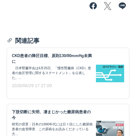
関連記事
CKD患者の降圧目標、原則130/80mmHg未満
に
日本腎臓学会は6月25日、「慢性腎臓病（CKD）患
者の⾎圧管理に関するステートメント」を公表し
た。...
2026/06/29 17:27:00
下肢切断に失明、凄まじかった糖尿病患者の
今
研究の背景：日本の1990年代には日々目にした糖尿病
患者の血管障害 この原稿をお読みくださっている
方...