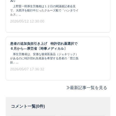
ル〕
上野賢一郎厚生労働相は１２日の閣議後記者会見
で、大西洋を航行中だったクルーズ船で「ハンタウイ
ルス」...
2026/05/12 12:30:00
患者の追加負担引き上げ 特許切れ薬選択で
６月から―厚労省〔時事メディカル〕
厚生労働省は、安価な後発医薬品（ジェネリック）
があるのに特許切れ先発薬を希望する患者の「窓口負
担」...
2026/05/07 17:36:32
最新記事一覧を見る
コメント一覧(
0
件)