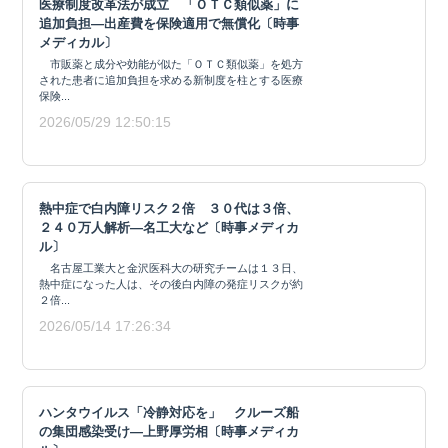
医療制度改革法が成立 「ＯＴＣ類似薬」に
追加負担―出産費を保険適用で無償化〔時事
メディカル〕
市販薬と成分や効能が似た「ＯＴＣ類似薬」を処方
された患者に追加負担を求める新制度を柱とする医療
保険...
2026/05/29 12:50:15
熱中症で白内障リスク２倍 ３０代は３倍、
２４０万人解析―名工大など〔時事メディカ
ル〕
名古屋工業大と金沢医科大の研究チームは１３日、
熱中症になった人は、その後白内障の発症リスクが約
２倍...
2026/05/14 17:26:34
ハンタウイルス「冷静対応を」 クルーズ船
の集団感染受け―上野厚労相〔時事メディカ