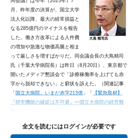
同会議）は今年（2025年）7
月、昨年度の決算が、国立大学
法人化以降、最大の経常損益と
なる285億円のマイナスを報告
した。働き方改革による人件費
の増加や急激な物価高騰と相ま
って厳しさを増すばかりだ。同会議会長の大鳥精司
氏（千葉大学病院長）は昨日（8月20日）、東京都で
開いたメディア懇談会で「診療稼働率を上げても赤
字から脱却できない」と窮状を訴えた。（関連記事
「
国立大病院、いまだ赤字213億
」「
【緊急取材】
『研究機能の破綻は不可避』ー国立大病院の経営難
で
」）
全文を読むにはログインが必要です