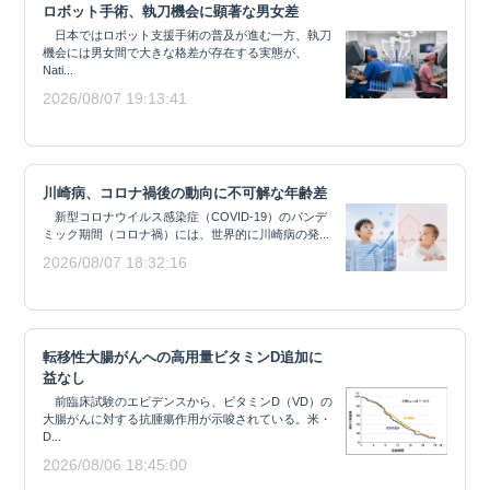
ロボット手術、執刀機会に顕著な男女差
日本ではロボット支援手術の普及が進む一方、執刀
機会には男女間で大きな格差が存在する実態が、
Nati...
2026/08/07 19:13:41
川崎病、コロナ禍後の動向に不可解な年齢差
新型コロナウイルス感染症（COVID-19）のパンデ
ミック期間（コロナ禍）には、世界的に川崎病の発...
2026/08/07 18:32:16
転移性大腸がんへの高用量ビタミンD追加に
益なし
前臨床試験のエビデンスから、ビタミンD（VD）の
大腸がんに対する抗腫瘍作用が示唆されている。米・
D...
2026/08/06 18:45:00