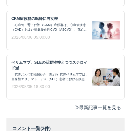
CKM症候群の転帰に男女差
心血管・腎・代謝（CKM）症候群は、心血管疾患
（CVD）および動脈硬化性CVD（ASCVD）、死亡...
2026/08/06 05:00:00
ベリムマブ、SLEの活動性抑えつつステロイ
ド減
抗Bリンパ球刺激因子（BLyS）抗体ベリムマブは、
全身性エリテマトーデス（SLE）患者における疾患...
2026/08/05 18:30:00
最新記事一覧を見る
コメント一覧(
2
件)